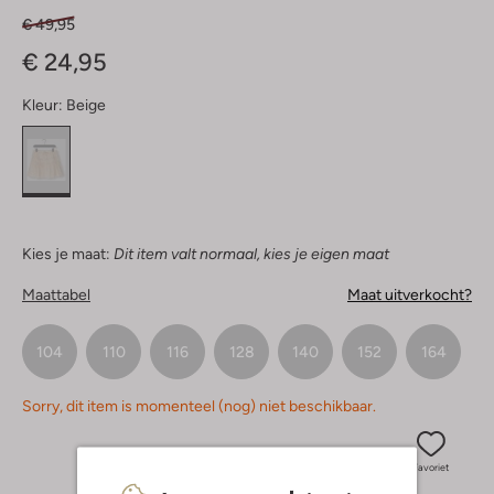
€ 49,95
€ 24,95
Kleur:
Beige
Kies je maat:
Dit item valt normaal, kies je eigen maat
Maattabel
Maat uitverkocht?
104
110
116
128
140
152
164
Sorry, dit item is momenteel (nog) niet beschikbaar.
Favoriet