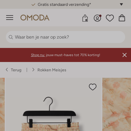
Gratis standaard verzending*
Menu
Shop nu:
jouw must-haves tot 70% korting!
Terug
Rokken Meisjes