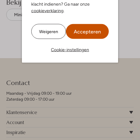
Bekijk meer
klacht indienen? Ga naar onze
cookieverklaring
.
Minirokken
Like Flo
Polyester
Accepteren
Weigeren
Cookie-instellingen
Contact
Maandag - Vrijdag 09:00 - 19:00 uur
Zaterdag 09:00 - 17:00 uur
Klantenservice
Account
Inspiratie