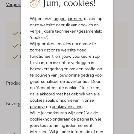
Jum, cookies!
Vergelijkbare items
Wij, en onze
negen partners
, maken op
onze website gebruik van cookies en
vergelijkbare technieken (gezamenlijk:
Gratis verzending
vanaf €75,-
"cookies").
Wij gebruiken cookies om ervoor te
Gratis retourneren
binnen 30 dagen*
zorgen dat onze website goed
functioneert, om jouw voorkeuren op
Betaal achteraf
met Klarna
te slaan, om inzicht te verkrijgen in
bezoekersgedrag en om een profiel op
te bouwen van jouw online gedrag voor
gepersonaliseerde advertenties. Door
Product informatie
op "Accepteer alle cookies" te klikken,
ga je akkoord met het gebruik van alle
cookies zoals omschreven in onze
Bezorgen & retourneren
privacy-
en
cookieverklaring
.
Wil je je voorkeuren wijzigen? Via de
cookieknop onderaan de pagina kun je
jouw toestemming ieder moment
intrekken. Wil je meer informatie of een