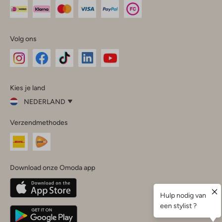
Volg ons
Omoda
Omoda
Omoda
Omoda
Omoda
Kies je land
Instagram
Facebook
TikTok
LinkedIn
YouTube
NEDERLAND
Kies
Verzendmethodes
je
Sluit
land
Nederland
België
(Nederlands)
Download onze Omoda app
Belgique
(Français)
Deutschland