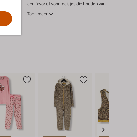
een favoriet voor meisjes die houden van
knusse momenten. Of je nu een boek
Toon meer
leest of een fort bouwt van dekens, deze
onesie zorgt ervoor dat je stijlvol en
comfortabel blijft. Een must-have voor de
koude seizoenen!