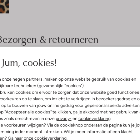
Bezorgen & retourneren
Jum, cookies!
elling & Pasvorm
Wasvoorschriften
n onze
negen partners
, maken op onze website gebruik van cookies en
Normaal wassen op 30 °C
ijkbare technieken (gezamenlijk: "cookies").
erenprint
bruiken cookies om ervoor te zorgen dat onze website goed functionee
Strijken op maximaal 110 °C
mal
oorkeuren op te slaan, om inzicht te verkrijgen in bezoekersgedrag en 
atoen
Kan niet in de droogtromme
l op te bouwen van jouw online gedrag voor gepersonaliseerde advertent
ercentages:
p "Accepteer alle cookies" te klikken, ga je akkoord met het gebruik van 
Niet chemisch reinigen
, 5% Elastaan
es zoals omschreven in onze
privacy-
en
cookieverklaring
.
Niet bleken
gular Fit
 je voorkeuren wijzigen? Via de cookieknop onderaan de pagina kun je j
nd
mming ieder moment intrekken. Wil je meer informatie of een klacht
e:
Lange Mouw
nen? Ga naar onze
cookieverklaring
.