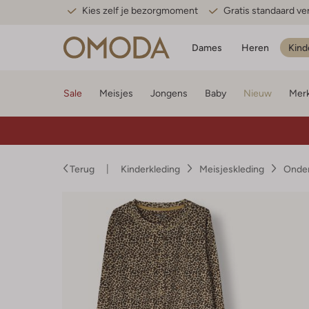
Kies zelf je bezorgmoment
Gratis standaard v
Dames
Heren
Kind
Sale
Meisjes
Jongens
Baby
Nieuw
Mer
Terug
Kinderkleding
Meisjeskleding
Onder