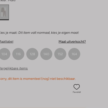
leur:
Multi
ies je maat:
Dit item valt normaal, kies je eigen maat
Maattabel
Maat uitverkocht?
104
116
128
140
152
164
ergelijkbare items
orry, dit item is momenteel (nog) niet beschikbaar.
Favoriet