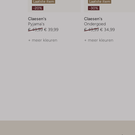
Laatste item
Laatste item
-20%
-30%
Claesen's
Claesen's
Pyjama's
Ondergoed
€ 49,99
€ 39,99
€ 49,99
€ 34,99
+ meer kleuren
+ meer kleuren