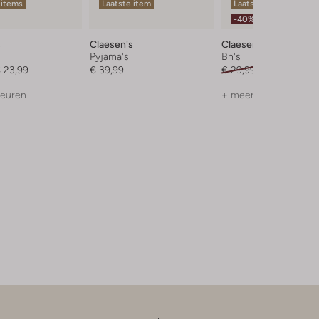
 items
Laatste item
Laatste item
-40%
s
Claesen's
Claesen's
Pyjama's
Bh's
 23,99
€ 39,99
€ 29,99
€ 17,99
leuren
+ meer kleuren