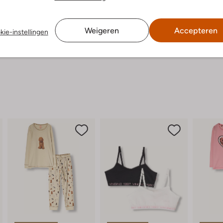
g
Weigeren
Accepteren
kie-instellingen