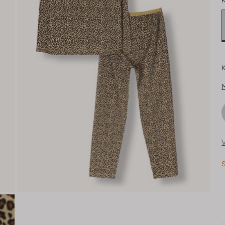
K
K
V
S