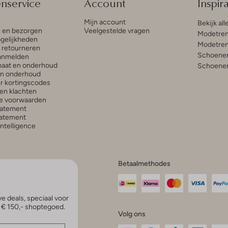
enservice
Account
Inspira
Mijn account
Bekijk all
n en bezorgen
Veelgestelde vragen
Modetren
gelijkheden
Modetren
n retourneren
Schoenen
anmelden
aat en onderhoud
Schoenen
en onderhoud
r kortingscodes
en klachten
e voorwaarden
tatement
atement
 Intelligence
Betaalmethodes
e deals, speciaal voor
p € 150,- shoptegoed.
Volg ons