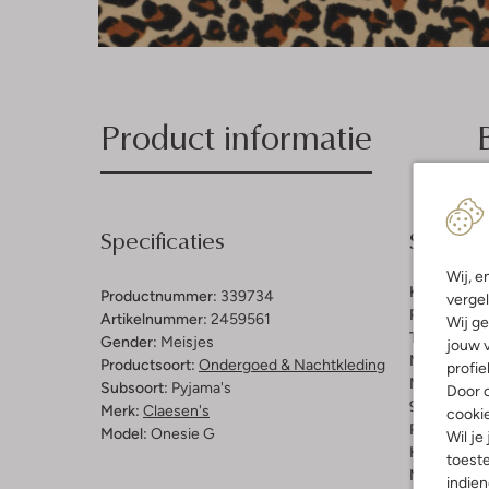
Product informatie
Specificaties
Samenst
Wij, e
Kleur:
Multi
Productnummer:
339734
vergel
Patroon:
Di
Artikelnummer:
2459561
Wij ge
Trends:
Ani
Gender:
Meisjes
jouw v
Materiaal:
K
Productsoort:
Ondergoed & Nachtkleding
profie
Materiaalp
Subsoort:
Pyjama's
Door o
95% Katoen
Merk:
Claesen's
cooki
Pasvorm:
Re
Model:
Onesie G
Wil je
Halslijn:
Ro
toeste
Mouwlengt
indie