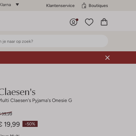
Klarna
Klantenservice
Boutiques
Claesen's
Multi Claesen's Pyjama's Onesie G
€ 39,99
€ 19,99
-50%