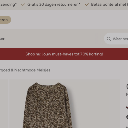
erzending*
Gratis 30 dagen retourneren*
Betaal achteraf met 
eren
ken
Shop nu:
jouw must-haves tot 70% korting!
goed & Nachtmode Meisjes