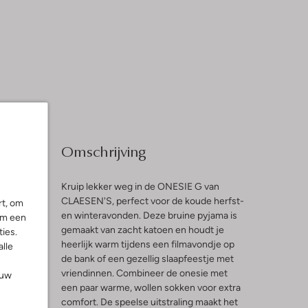
Omschrijving
Kruip lekker weg in de ONESIE G van
CLAESEN'S, perfect voor de koude herfst-
rt, om
en winteravonden. Deze bruine pyjama is
om een
l
gemaakt van zacht katoen en houdt je
ies.
heerlijk warm tijdens een filmavondje op
alle
de bank of een gezellig slaapfeestje met
vriendinnen. Combineer de onesie met
ouw
een paar warme, wollen sokken voor extra
comfort. De speelse uitstraling maakt het