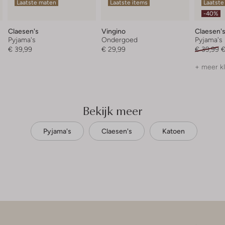
Laatste maten
Laatste items
Laatste
-40%
Claesen's
Vingino
Claesen'
Pyjama's
Ondergoed
Pyjama's
€ 39,99
€ 29,99
€ 39,99
€
+ meer k
Bekijk meer
Pyjama's
Claesen's
Katoen