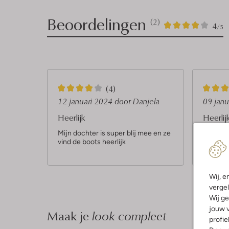
Beoordelingen
(2)
2
4
4
/5
Sterren
4
5
(4)
S
S
12 januari 2024
door Danjela
09 jan
t
t
Heerlijk
Heerlij
e
e
Mijn dochter is super blij mee en ze
Heerlij
vind de boots heerlijk
past oo
r
r
maat 37
r
r
e
e
Wij, e
n
n
vergel
Wij ge
jouw v
Maak je
look compleet
profie