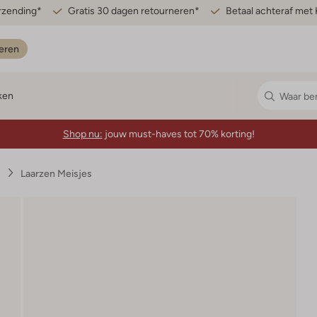
erzending*
Gratis 30 dagen retourneren*
Betaal achteraf met 
eren
ken
Shop nu:
jouw must-haves tot 70% korting!
s
Laarzen Meisjes