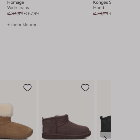
Homage
Konges Slojd
Wide jeans
Hoed
€ 84,99
€ 67,99
€ 33,99
€ 23,99
+ meer kleuren