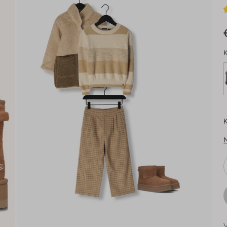
K
K
V