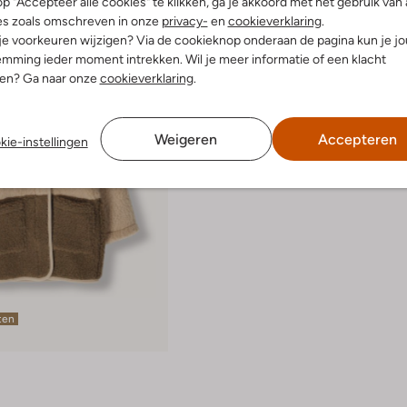
p "Accepteer alle cookies" te klikken, ga je akkoord met het gebruik van 
es zoals omschreven in onze
privacy-
en
cookieverklaring
.
 je voorkeuren wijzigen? Via de cookieknop onderaan de pagina kun je j
mming ieder moment intrekken. Wil je meer informatie of een klacht
nen? Ga naar onze
cookieverklaring
.
Weigeren
Accepteren
kie-instellingen
ten