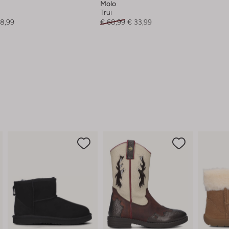
Molo
Trui
68,99
€ 68,99
€ 33,99