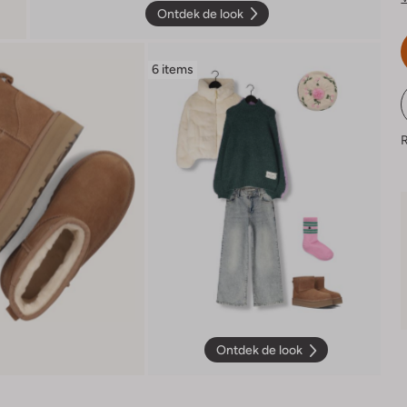
Ontdek de look
6 items
R
Ontdek de look