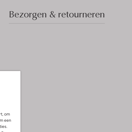
Bezorgen & retourneren
rt, om
om een
ies.