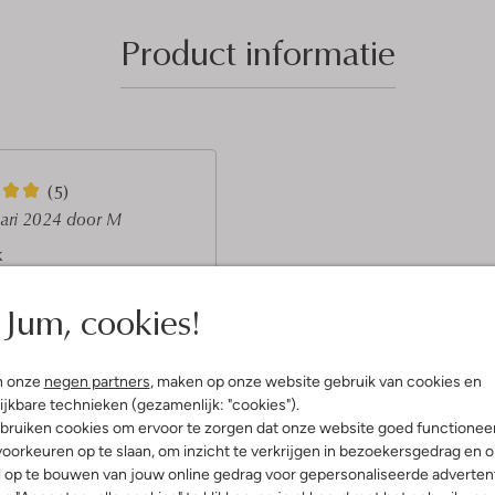
Product informatie
(5)
uari 2024
door M
k
k warme ugg boots, maat 37
Jum, cookies!
k perfect met een dames
.
n onze
negen partners
, maken op onze website gebruik van cookies en
ijkbare technieken (gezamenlijk: "cookies").
bruiken cookies om ervoor te zorgen dat onze website goed functionee
oorkeuren op te slaan, om inzicht te verkrijgen in bezoekersgedrag en 
l op te bouwen van jouw online gedrag voor gepersonaliseerde advertent