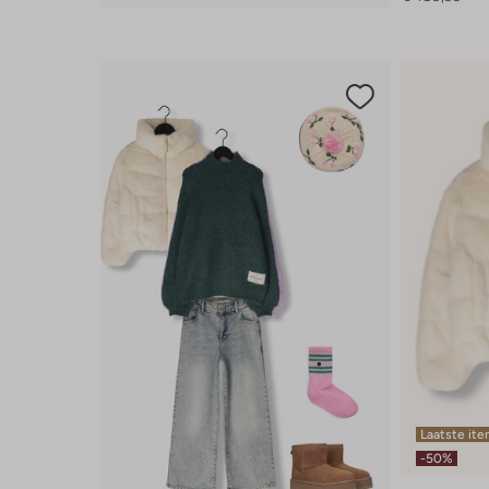
Laatste it
-50%