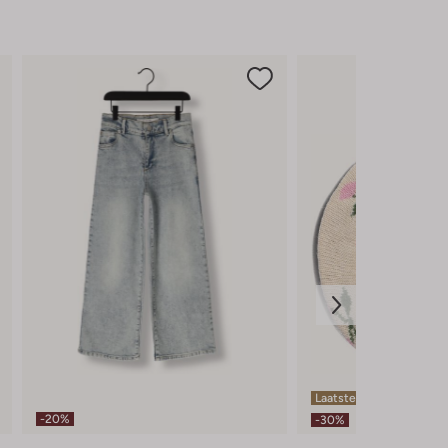
Laatste maten
-20%
-30%