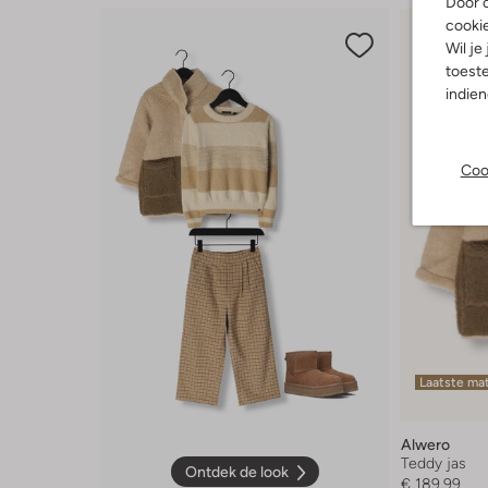
Door o
cooki
Wil je
toeste
indie
Coo
Laatste ma
Alwero
Teddy jas
Ontdek de look
€ 189,99