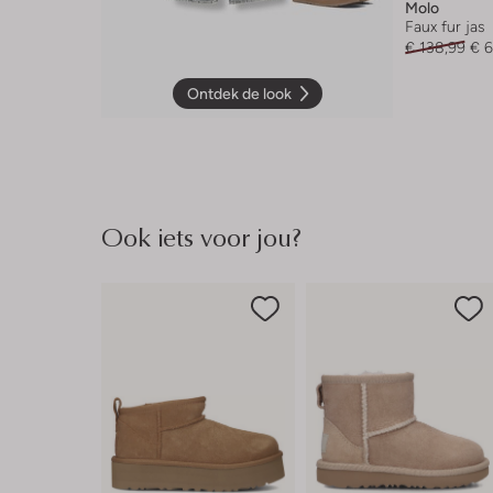
Molo
Faux fur jas
€ 138,99
€ 
Ontdek de look
Ook iets voor jou?