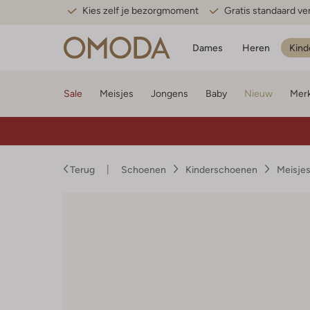
Kies zelf je bezorgmoment
Gratis standaard v
Dames
Heren
Kind
Sale
Meisjes
Jongens
Baby
Nieuw
Mer
Terug
Schoenen
Kinderschoenen
Meisje