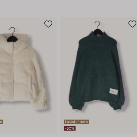
em
Laatste items
-50%