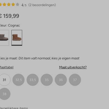
4
2
4
/5
(2 beoordelingen)
Sterren
€ 159,99
leur:
Cognac
ies je maat:
Dit item valt normaal, kies je eigen maat
Maattabel
Maat uitverkocht?
31
32,5
33,5
35
36
37
38
ergelijkbare items