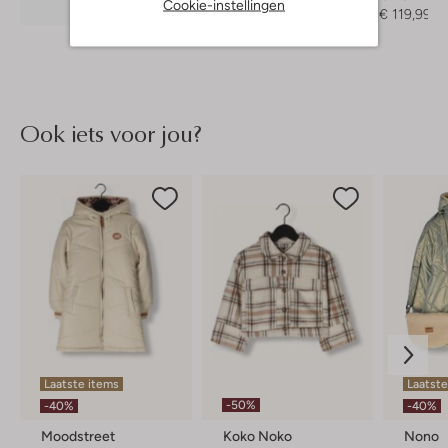
Ontdek de look
Cookie-instellingen
€ 149,95
€ 119,99
Ook iets voor jou?
Laatste items
Laatste
-50%
-40%
-40%
Moodstreet
Koko Noko
Nono