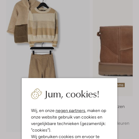
Laatste items
Jum, cookies!
Ugg
Vachtlaarzen
Wij, en onze
negen partners
, maken op
€ 159,99
onze website gebruik van cookies en
+ meer kleuren
vergelijkbare technieken (gezamenlijk:
Ontdek de look
"cookies").
Wij gebruiken cookies om ervoor te