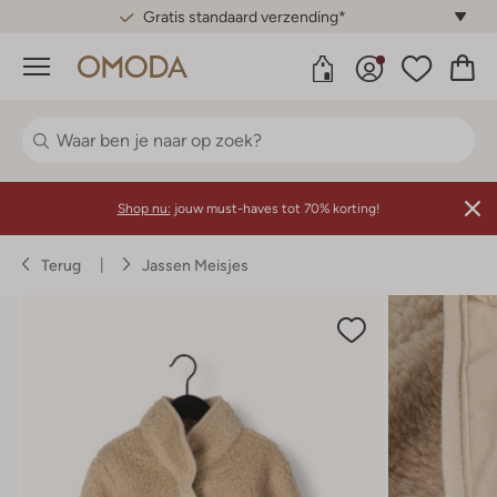
Gratis standaard verzending*
Menu
Shop nu:
jouw must-haves tot 70% korting!
Terug
Jassen Meisjes