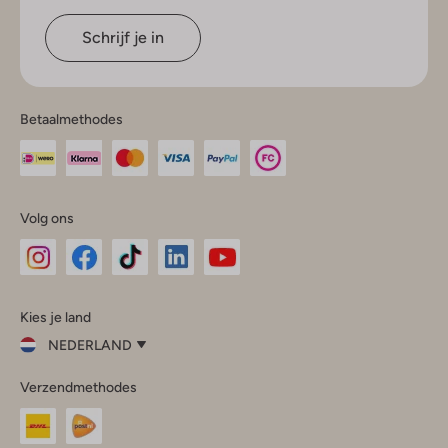
Schrijf je in
Betaalmethodes
Volg ons
Omoda
Omoda
Omoda
Omoda
Omoda
Kies je land
Instagram
Facebook
TikTok
LinkedIn
YouTube
NEDERLAND
Kies
Verzendmethodes
je
Sluit
land
Nederland