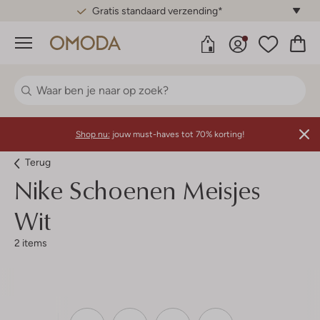
Gratis standaard verzending*
Menu
Shop nu:
jouw must-haves tot 70% korting!
Terug
Nike
Schoenen Meisjes
Wit
2 items