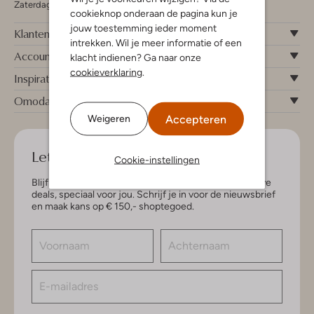
Zaterdag 09:00 - 17:00 uur
cookieknop onderaan de pagina kun je
jouw toestemming ieder moment
Klantenservice
intrekken. Wil je meer informatie of een
Account
klacht indienen? Ga naar onze
cookieverklaring
.
Inspiratie
Omoda
Accepteren
Weigeren
Let's keep in touch!
Cookie-instellingen
Blijf op de hoogte van de nieuwste items en exclusieve
deals, speciaal voor jou. Schrijf je in voor de nieuwsbrief
en maak kans op € 150,- shoptegoed.