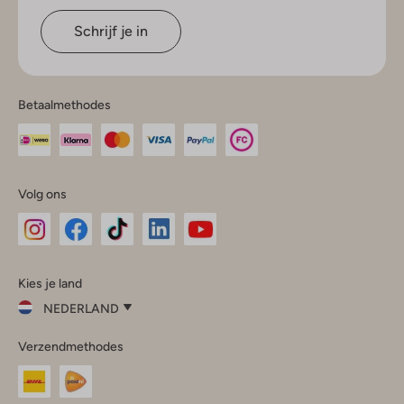
Schrijf je in
Betaalmethodes
Volg ons
Omoda
Omoda
Omoda
Omoda
Omoda
Kies je land
Instagram
Facebook
TikTok
LinkedIn
YouTube
NEDERLAND
Kies
Verzendmethodes
je
Sluit
land
Nederland