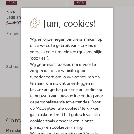
-30%
-50%
Nike
Nike
Lage sneakers
Lage sneakers
Jum, cookies!
€ 44,99
€ 30,99
€ 89,95
€ 44,99
+ meer kleuren
Wij, en onze
negen partners
, maken op
onze website gebruik van cookies en
vergelijkbare technieken (gezamenlijk:
"cookies").
Wij gebruiken cookies om ervoor te
Schoenen
Kinderschoenen
Meisjesschoenen
zorgen dat onze website goed
functioneert, om jouw voorkeuren op
te slaan, om inzicht te verkrijgen in
bezoekersgedrag en om een profiel op
te bouwen van jouw online gedrag voor
gepersonaliseerde advertenties. Door
op "Accepteer alle cookies" te klikken,
ga je akkoord met het gebruik van alle
Contact
cookies zoals omschreven in onze
privacy-
en
cookieverklaring
.
Maandag - Vrijdag 09:00 - 19:00 uur
Wil je je voorkeuren wijzigen? Via de