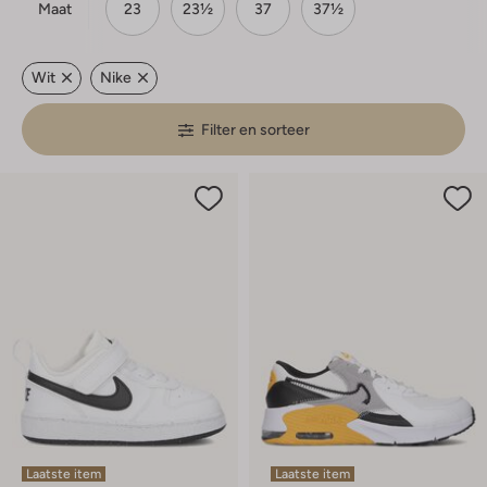
Maat
23
23½
37
37½
Wit
Nike
Filter en sorteer
Laatste item
Laatste item