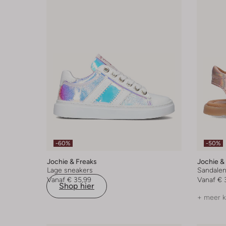
-60%
-50%
Jochie & Freaks
Jochie &
Lage sneakers
Sandale
Vanaf
€ 35,99
Vanaf
€ 
Shop hier
+ meer k