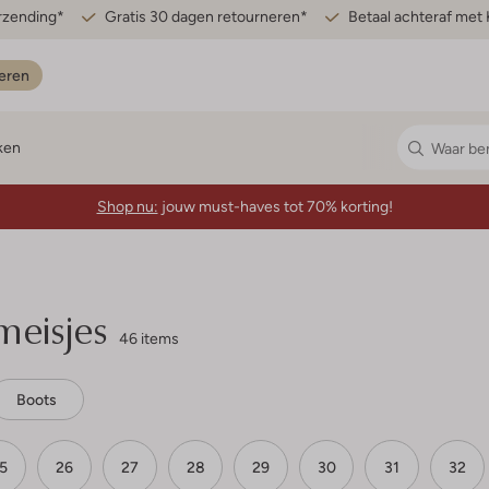
erzending*
Gratis 30 dagen retourneren*
Betaal achteraf met 
eren
ken
Shop nu:
jouw must-haves tot 70% korting!
meisjes
46 items
Boots
5
26
27
28
29
30
31
32