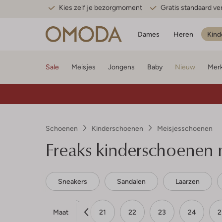
Kies zelf je bezorgmoment
Gratis standaard v
Dames
Heren
Kind
Sale
Meisjes
Jongens
Baby
Nieuw
Mer
Schoenen
Kinderschoenen
Meisjesschoenen
Freaks kinderschoenen 
Sneakers
Sandalen
Laarzen
Maat
19
20
21
22
23
24
2