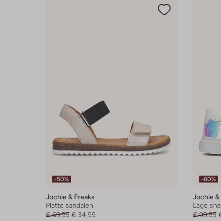
-50%
-60%
Jochie & Freaks
Jochie &
Platte sandalen
Lage sne
€ 69,99
€ 34,99
€ 99,99