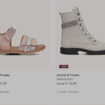
-30%
 Freaks
Jochie & Freaks
n
Veterboots
31,99
Vanaf
€ 76,99
leuren
+ meer kleuren