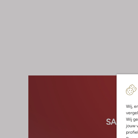
Wij, e
vergel
Wij ge
jouw v
profie