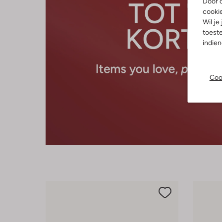
Door o
cooki
Wil je
toeste
indie
Coo