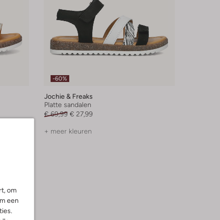
-60%
Jochie & Freaks
Platte sandalen
€ 69,99
€ 27,99
+ meer kleuren
rt, om
om een
ies.