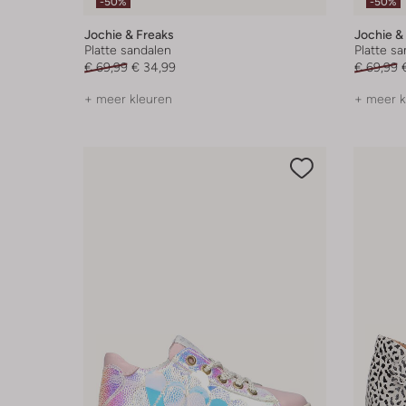
-50%
-50%
Jochie & Freaks
Jochie &
Platte sandalen
Platte s
€ 69,99
€ 34,99
€ 69,99
+ meer kleuren
+ meer k