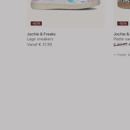
-60%
-50%
Jochie & Freaks
Jochie &
Lage sneakers
Platte s
Vanaf
€ 31,99
€ 69,95
+ meer k