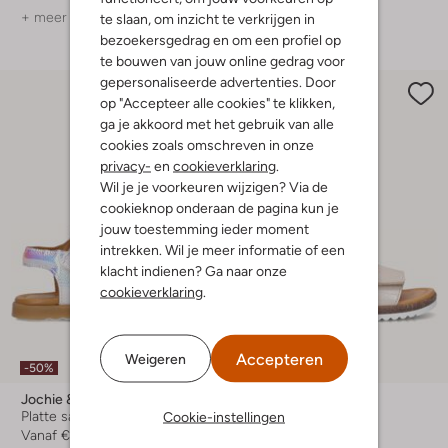
+ meer kleuren
+ meer kleuren
te slaan, om inzicht te verkrijgen in
bezoekersgedrag en om een profiel op
te bouwen van jouw online gedrag voor
gepersonaliseerde advertenties. Door
op "Accepteer alle cookies" te klikken,
ga je akkoord met het gebruik van alle
cookies zoals omschreven in onze
privacy-
en
cookieverklaring
.
Wil je je voorkeuren wijzigen? Via de
cookieknop onderaan de pagina kun je
jouw toestemming ieder moment
intrekken. Wil je meer informatie of een
klacht indienen? Ga naar onze
cookieverklaring
.
Accepteren
Weigeren
-50%
-50%
Jochie & Freaks
Jochie & Freaks
Platte sandalen
Platte sandalen
Cookie-instellingen
Vanaf
€ 31,99
€ 69,99
€ 34,99