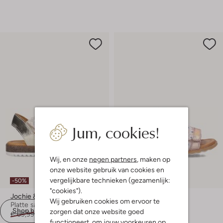
Jum, cookies!
Wij, en onze
negen partners
, maken op
onze website gebruik van cookies en
vergelijkbare technieken (gezamenlijk:
-50%
-50%
"cookies").
Jochie & Freaks
Jochie & Freaks
Wij gebruiken cookies om ervoor te
Platte sandalen
Sandalen
Shop hier
zorgen dat onze website goed
€ 69,99
€ 34,99
Vanaf
€ 31,99
functioneert, om jouw voorkeuren op