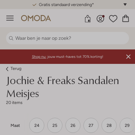
Gratis standaard verzending*
Menu
Shop nu:
jouw must-haves tot 70% korting!
Terug
Jochie & Freaks
Sandalen
Meisjes
20 items
Maat
24
25
26
27
28
29