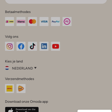
Betaalmethodes
Volg ons
Omoda
Omoda
Omoda
Omoda
Omoda
Kies je land
Instagram
Facebook
TikTok
LinkedIn
YouTube
NEDERLAND
Kies
Verzendmethodes
je
Sluit
land
Nederland
België
(Nederlands)
Download onze Omoda app
Belgique
(Français)