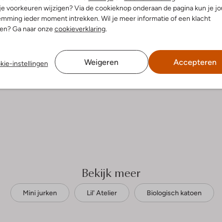
Strijken op maximaal 110 °C
iologisch Katoen
 je voorkeuren wijzigen? Via de cookieknop onderaan de pagina kun je j
ercentages:
mming ieder moment intrekken. Wil je meer informatie of een klacht
Kan niet in de droogtromme
gisch Katoen
nen? Ga naar onze
cookieverklaring
.
Alleen hangend drogen
gular Fit
Niet chemisch reinigen
rkant
e:
Mouwloos
Weigeren
Accepteren
Niet bleken
kie-instellingen
t
Bekijk meer
Mini jurken
Lil' Atelier
Biologisch katoen