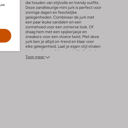
die houden van stijlvolle en trendy outfits.
ouw
Deze zandkleurige mini jurk is perfect voor
l
zonnige dagen en feestelijke
gelegenheden. Combineer de jurk met
een paar leuke sandalen en een
zonnehoed voor een zomerse look. Of
draag hem met een spijkerjasje en
sneakers voor een stoere twist. Met deze
jurk ben je altijd on-trend en klaar voor
elke gelegenheid. Laat je eigen stijl stralen
en voeg deze jurk toe aan je kledingkast.
Toon meer