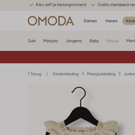
Kies zelf je bezorgmoment
Gratis standaard v
Dames
Heren
Kind
Sale
Meisjes
Jongens
Baby
Nieuw
Mer
Terug
Kinderkleding
Meisjeskleding
Jurke