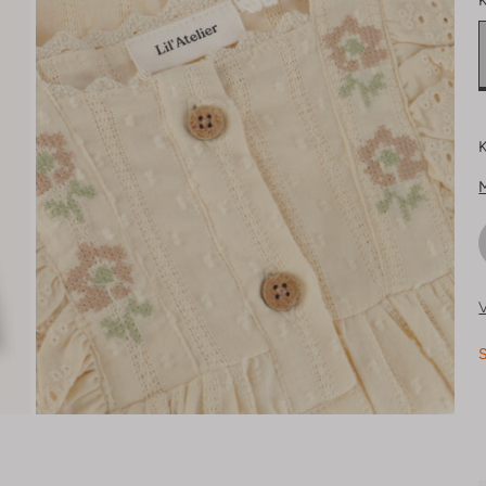
K
K
V
S