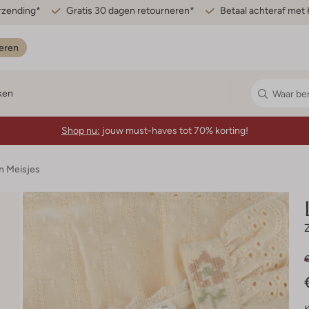
erzending*
Gratis 30 dagen retourneren*
Betaal achteraf met 
eren
ken
Shop nu:
jouw must-haves tot 70% korting!
n Meisjes