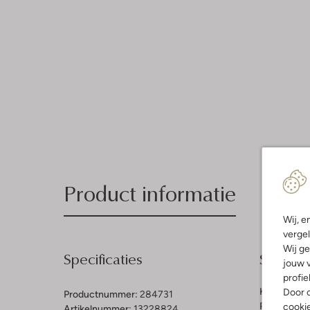
Product informatie
Wij, e
vergel
Wij ge
Specificaties
Samenst
jouw v
profie
Kleur:
Zand
Door o
Productnummer:
284731
Patroon:
Br
cooki
Artikelnummer:
13228824