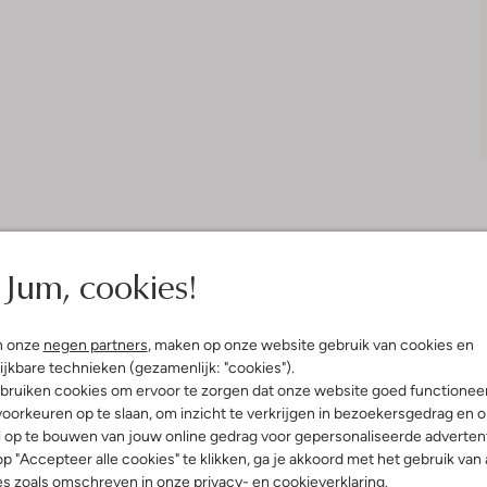
Jum, cookies!
Bezorgen & retourneren
n onze
negen partners
, maken op onze website gebruik van cookies en
ijkbare technieken (gezamenlijk: "cookies").
bruiken cookies om ervoor te zorgen dat onze website goed functionee
elling & Pasvorm
Wasvoorschriften
oorkeuren op te slaan, om inzicht te verkrijgen in bezoekersgedrag en 
l op te bouwen van jouw online gedrag voor gepersonaliseerde advertent
p "Accepteer alle cookies" te klikken, ga je akkoord met het gebruik van 
Beperkt wassen op 40 °C
oderie
es zoals omschreven in onze
privacy-
en
cookieverklaring
.