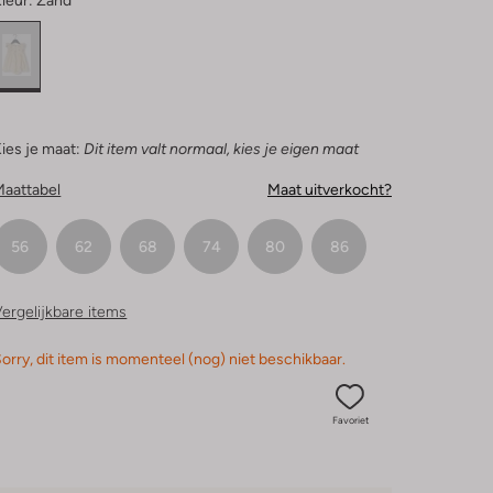
leur:
Zand
ies je maat:
Dit item valt normaal, kies je eigen maat
Maattabel
Maat uitverkocht?
56
62
68
74
80
86
ergelijkbare items
orry, dit item is momenteel (nog) niet beschikbaar.
Favoriet