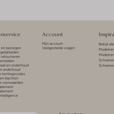
enservice
Account
Inspira
Mijn account
Bekijk all
n en bezorgen
Veelgestelde vragen
Modetren
gelijkheden
Modetren
n retourneren
Schoenen
anmelden
aat en onderhoud
Schoenen
en onderhoud
r kortingscodes
en klachten
e voorwaarden
tatement
atement
 Intelligence