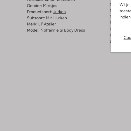
Materiaal:
B
Wil je
Gender:
Meisjes
Materiaalp
toeste
Productsoort:
Jurken
100% Biolo
indie
Subsoort:
Mini Jurken
Pasvorm:
Re
Merk:
Lil' Atelier
Halslijn:
Vie
Model:
Nbffannie Sl Body Dress
Mouwlengt
Coo
Lengte:
Kor