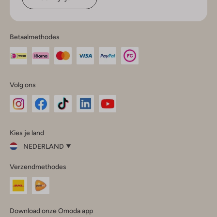
Betaalmethodes
Volg ons
Omoda
Omoda
Omoda
Omoda
Omoda
Kies je land
Instagram
Facebook
TikTok
LinkedIn
YouTube
NEDERLAND
Kies
Verzendmethodes
je
Sluit
land
Nederland
België
(Nederlands)
Download onze Omoda app