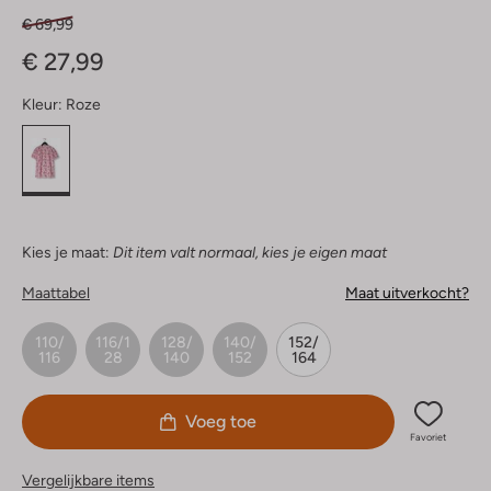
€ 69,99
€ 27,99
Kleur:
Roze
Kies je maat:
Dit item valt normaal, kies je eigen maat
Maattabel
Maat uitverkocht?
110/
116/1
128/
140/
152/
116
28
140
152
164
Voeg toe
Favoriet
Vergelijkbare items