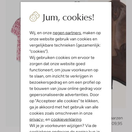
Jum, cookies!
Wij, en onze
negen partners
, maken op
onze website gebruik van cookies en
vergelijkbare technieken (gezamenlijk:
"cookies").
Wij gebruiken cookies om ervoor te
zorgen dat onze website goed
functioneert, om jouw voorkeuren op
te slaan, om inzicht te verkrijgen in
bezoekersgedrag en om een profiel op
te bouwen van jouw online gedrag voor
gepersonaliseerde advertenties. Door
op "Accepteer alle cookies" te klikken,
ga je akkoord met het gebruik van alle
Moonrise
cookies zoals omschreven in onze
Cowboylaarzen
privacy-
en
cookieverklaring
.
Ontdek de look
Vanaf
€ 109,95
Wil je je voorkeuren wijzigen? Via de
cookieknop onderaan de pagina kun je