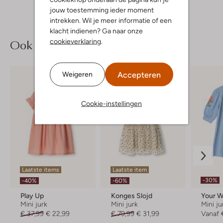
jouw toestemming ieder moment
intrekken. Wil je meer informatie of een
klacht indienen? Ga naar onze
Ook iets voor jou?
cookieverklaring
.
Accepteren
Weigeren
Cookie-instellingen
Laatste items
Laatste item
-30%
-40%
-60%
Play Up
Konges Slojd
Your W
Mini jurk
Mini jurk
Mini ju
€ 37,99
€ 22,99
€ 79,99
€ 31,99
Vanaf