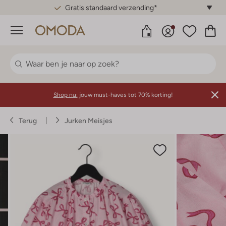
Gratis standaard verzending*
Menu
Shop nu:
jouw must-haves tot 70% korting!
Terug
Jurken Meisjes