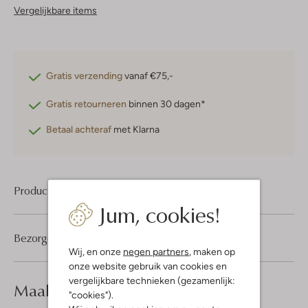
Vergelijkbare items
Gratis verzending
vanaf €75,-
Gratis retourneren
binnen 30 dagen*
Betaal achteraf
met Klarna
Product informatie
Jum, cookies!
Bezorgen & retourneren
Wij, en onze
negen partners
, maken op
onze website gebruik van cookies en
vergelijkbare technieken (gezamenlijk:
Maak je
look compleet
"cookies").