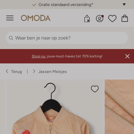
Gratis standaard verzending*
Menu
Shop nu:
jouw must-haves tot 70% korting!
Terug
Jassen Meisjes