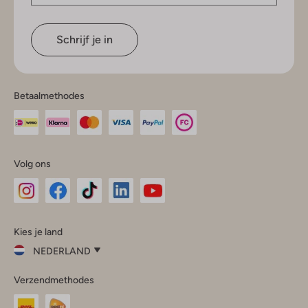
Schrijf je in
Betaalmethodes
Volg ons
Omoda
Omoda
Omoda
Omoda
Omoda
Kies je land
Instagram
Facebook
TikTok
LinkedIn
YouTube
NEDERLAND
Kies
Verzendmethodes
je
Sluit
land