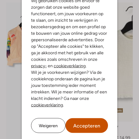
Wij gebruiken cookies om ervoor te
zorgen dat onze website goed
functioneert, om jouw voorkeuren op
te slaan, om inzicht te verkrijgen in
bezoekersgedrag en om een profiel op
te bouwen van jouw online gedrag voor
gepersonaliseerde advertenties. Door
op "Accepteer alle cookies" te klikken,
ga je akkoord met het gebruik van alle
cookies zoals omschreven in onze
privacy-
en
cookieverklaring
.
Wil je je voorkeuren wijzigen? Via de
cookieknop onderaan de pagina kun je
jouw toestemming ieder moment
intrekken. Wil je meer informatie of een
klacht indienen? Ga naar onze
cookieverklaring
.
Laatste item
-40%
Accepteren
Weigeren
Lil' Atelier
T-shirt
€ 24,99
€ 14,99