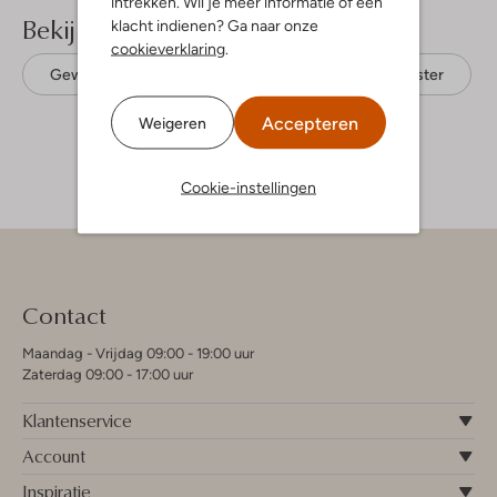
intrekken. Wil je meer informatie of een
Bekijk meer
klacht indienen? Ga naar onze
cookieverklaring
.
Gewatteerde jassen
Like Flo
Polyester
Accepteren
Weigeren
Cookie-instellingen
Contact
Maandag - Vrijdag 09:00 - 19:00 uur
Zaterdag 09:00 - 17:00 uur
Klantenservice
Account
Inspiratie