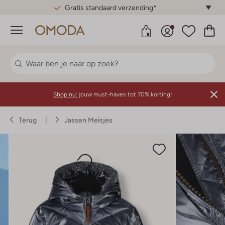
Gratis standaard verzending*
Menu
Shop nu:
jouw must-haves tot 70% korting!
Terug
Jassen Meisjes