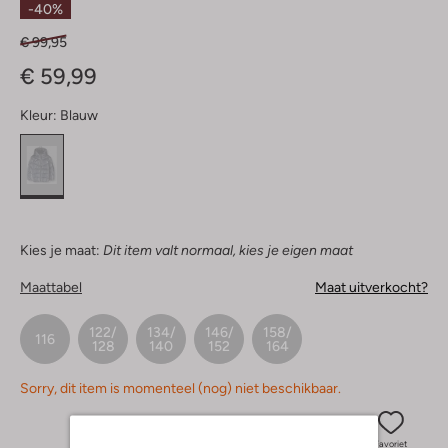
-40%
€ 99,95
€ 59,99
Kleur:
Blauw
Kies je maat:
Dit item valt normaal, kies je eigen maat
Maattabel
Maat uitverkocht?
122/
134/
146/
158/
116
128
140
152
164
Sorry, dit item is momenteel (nog) niet beschikbaar.
Favoriet