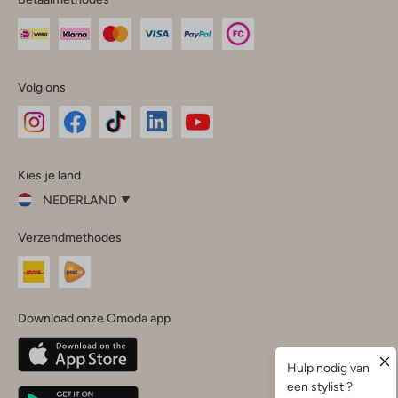
Volg ons
Omoda
Omoda
Omoda
Omoda
Omoda
Kies je land
Instagram
Facebook
TikTok
LinkedIn
YouTube
NEDERLAND
Kies
Verzendmethodes
je
Sluit
land
Nederland
België
(Nederlands)
Download onze Omoda app
Belgique
(Français)
Deutschland