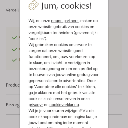
Jum, cookies!
Vergelijkbare items
Wij, en onze
negen partners
, maken op
onze website gebruik van cookies en
vergelijkbare technieken (gezamenlijk:
Gratis verzending
vanaf €75,-
"cookies").
Wij gebruiken cookies om ervoor te
Gratis retourneren
binnen 30 dagen*
zorgen dat onze website goed
functioneert, om jouw voorkeuren op
Betaal achteraf
met Klarna
te slaan, om inzicht te verkrijgen in
bezoekersgedrag en om een profiel op
te bouwen van jouw online gedrag voor
gepersonaliseerde advertenties. Door
Product informatie
op "Accepteer alle cookies" te klikken,
ga je akkoord met het gebruik van alle
cookies zoals omschreven in onze
Bezorgen & retourneren
privacy-
en
cookieverklaring
.
Wil je je voorkeuren wijzigen? Via de
cookieknop onderaan de pagina kun je
jouw toestemming ieder moment