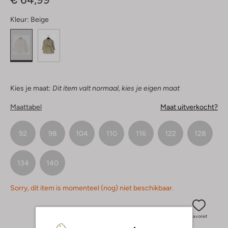
Kleur:
Beige
Kies je maat:
Dit item valt normaal, kies je eigen maat
Maattabel
Maat uitverkocht?
92
98
104
110
116
122
128
134
140
Sorry, dit item is momenteel (nog) niet beschikbaar.
Favoriet