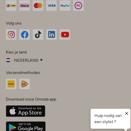
Volg ons
Omoda
Omoda
Omoda
Omoda
Omoda
Kies je land
Instagram
Facebook
TikTok
LinkedIn
YouTube
NEDERLAND
Kies
Verzendmethodes
je
Sluit
land
Nederland
België
(Nederlands)
Download onze Omoda app
Belgique
(Français)
Deutschland