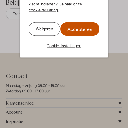
Bekijk meer
klacht indienen? Ga naar onze
cookieverklaring
.
Trenchcoats
Mayoral
Polyester
Accepteren
Weigeren
Cookie-instellingen
Contact
Maandag - Vrijdag 09:00 - 19:00 uur
Zaterdag 09:00 - 17:00 uur
Klantenservice
Account
Inspiratie