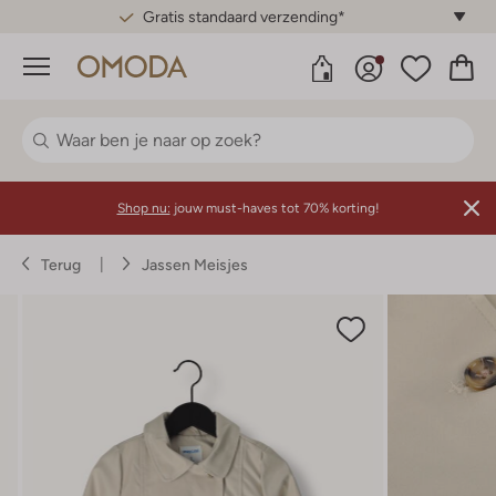
Gratis standaard verzending*
Menu
Shop nu:
jouw must-haves tot 70% korting!
Terug
Jassen Meisjes