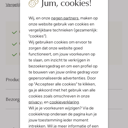
Jum, cookies!
Vergelijkbare items
Wij, en onze
negen partners
, maken op
onze website gebruik van cookies en
vergelijkbare technieken (gezamenlijk:
Gratis verzending
vanaf €75,-
"cookies").
Wij gebruiken cookies om ervoor te
Gratis retourneren
binnen 30 dagen*
zorgen dat onze website goed
functioneert, om jouw voorkeuren op
Betaal achteraf
met Klarna
te slaan, om inzicht te verkrijgen in
bezoekersgedrag en om een profiel op
te bouwen van jouw online gedrag voor
gepersonaliseerde advertenties. Door
Product informatie
op "Accepteer alle cookies" te klikken,
ga je akkoord met het gebruik van alle
cookies zoals omschreven in onze
Bezorgen & retourneren
privacy-
en
cookieverklaring
.
Wil je je voorkeuren wijzigen? Via de
cookieknop onderaan de pagina kun je
jouw toestemming ieder moment
intrekken. Wil je meer informatie of een