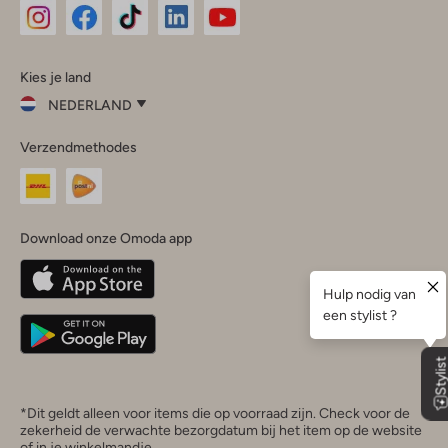
Omoda
Omoda
Omoda
Omoda
Omoda
Kies je land
Instagram
Facebook
TikTok
LinkedIn
YouTube
NEDERLAND
Kies
Verzendmethodes
je
Sluit
land
Nederland
België
(Nederlands)
Download onze Omoda app
Belgique
(Français)
Deutschland
*Dit geldt alleen voor items die op voorraad zijn. Check voor de
zekerheid de verwachte bezorgdatum bij het item op de website
of in je winkelmandje.