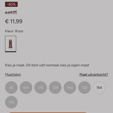
Sterren
-60%
€ 29,95
€ 11,99
Kleur:
Roze
Kies je maat:
Dit item valt normaal, kies je eigen maat
Maattabel
Maat uitverkocht?
92
104
116
128
140
152
164
176