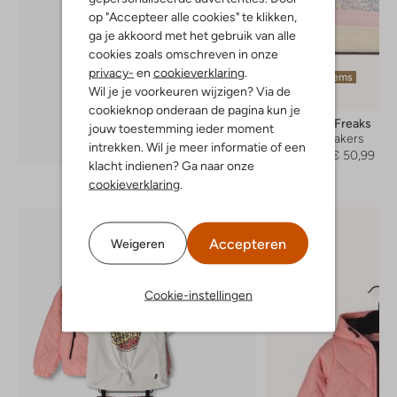
op "Accepteer alle cookies" te klikken,
ga je akkoord met het gebruik van alle
cookies zoals omschreven in onze
privacy-
en
cookieverklaring
.
Laatste items
Wil je je voorkeuren wijzigen? Via de
-40%
cookieknop onderaan de pagina kun je
Jochie & Freaks
jouw toestemming ieder moment
Lage sneakers
Ontdek de look
intrekken. Wil je meer informatie of een
€ 84,95
€ 50,99
klacht indienen? Ga naar onze
cookieverklaring
.
Accepteren
Weigeren
Cookie-instellingen