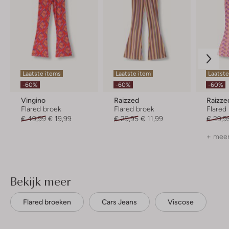
Laatste items
Laatste item
Laatste
-60%
-60%
-60%
Vingino
Raizzed
Raizze
Flared broek
Flared broek
Flared
€ 49,99
€ 19,99
€ 29,95
€ 11,99
€ 29,9
+ meer
Bekijk meer
Flared broeken
Cars Jeans
Viscose