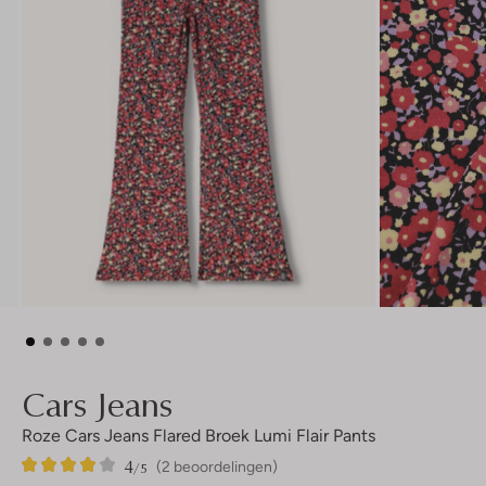
Cars Jeans
Roze Cars Jeans Flared Broek Lumi Flair Pants
4
2
4
/5
(2 beoordelingen)