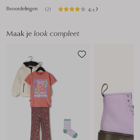
2
4
Beoordelingen
(2)
4
/5
Sterren
Maak je
look compleet