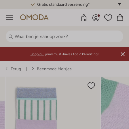
Gratis standaard verzending*
Menu
Shop nu:
jouw must-haves tot 70% korting!
Terug
Beenmode Meisjes