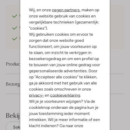
Wij, en onze
negen partners
, maken op
Gratis verzending
vanaf €75,-
onze website gebruik van cookies en
vergelijkbare technieken (gezamenlijk:
Gratis retourneren
binnen 30 dagen*
"cookies").
Wij gebruiken cookies om ervoor te
Betaal achteraf
met Klarna
zorgen dat onze website goed
functioneert, om jouw voorkeuren op
te slaan, om inzicht te verkrijgen in
bezoekersgedrag en om een profiel op
Product informatie
te bouwen van jouw online gedrag voor
gepersonaliseerde advertenties. Door
op "Accepteer alle cookies" te klikken,
ga je akkoord met het gebruik van alle
Bezorgen & retourneren
cookies zoals omschreven in onze
privacy-
en
cookieverklaring
.
Wil je je voorkeuren wijzigen? Via de
cookieknop onderaan de pagina kun je
Bekijk meer
jouw toestemming ieder moment
intrekken. Wil je meer informatie of een
klacht indienen? Ga naar onze
Sokken
Mp Denmark
Katoen