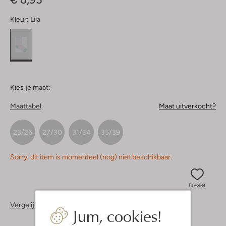
Kleur:
Lila
Kies je maat:
Maattabel
Maat uitverkocht?
23/26
27/30
31/34
35/39
Sorry, dit item is momenteel (nog) niet beschikbaar.
Favoriet
Vergelijkbare items
Jum, cookies!