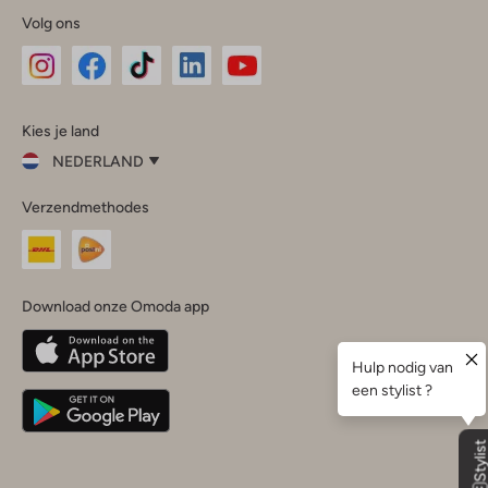
Volg ons
Omoda
Omoda
Omoda
Omoda
Omoda
Kies je land
Instagram
Facebook
TikTok
LinkedIn
YouTube
NEDERLAND
Kies
Verzendmethodes
je
Sluit
land
Nederland
België
(Nederlands)
Download onze Omoda app
Belgique
(Français)
Deutschland