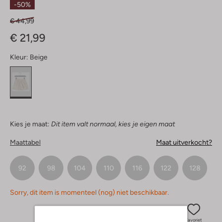
-50%
€ 44,99
€ 21,99
Kleur:
Beige
Kies je maat:
Dit item valt normaal, kies je eigen maat
Maattabel
Maat uitverkocht?
92
98
104
110
116
122
128
Sorry, dit item is momenteel (nog) niet beschikbaar.
Favoriet