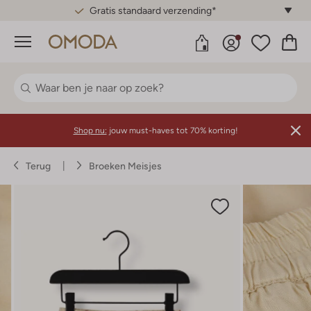
Gratis standaard verzending*
Menu
Shop nu:
jouw must-haves tot 70% korting!
Terug
Broeken Meisjes