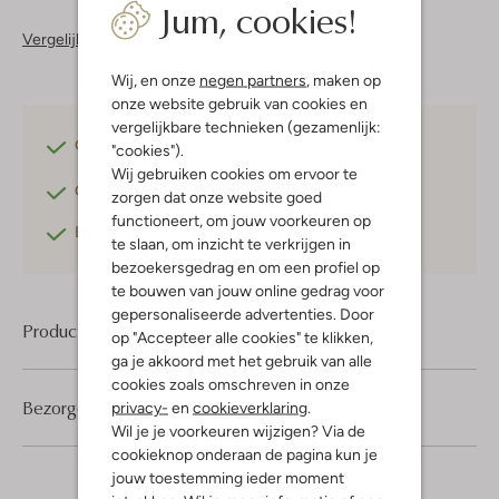
Jum, cookies!
Vergelijkbare items
Wij, en onze
negen partners
, maken op
onze website gebruik van cookies en
vergelijkbare technieken (gezamenlijk:
Gratis verzending
vanaf €75,-
"cookies").
Wij gebruiken cookies om ervoor te
Gratis retourneren
binnen 30 dagen*
zorgen dat onze website goed
functioneert, om jouw voorkeuren op
Betaal achteraf
met Klarna
te slaan, om inzicht te verkrijgen in
bezoekersgedrag en om een profiel op
te bouwen van jouw online gedrag voor
gepersonaliseerde advertenties. Door
Product informatie
op "Accepteer alle cookies" te klikken,
ga je akkoord met het gebruik van alle
cookies zoals omschreven in onze
Bezorgen & retourneren
privacy-
en
cookieverklaring
.
Wil je je voorkeuren wijzigen? Via de
cookieknop onderaan de pagina kun je
jouw toestemming ieder moment