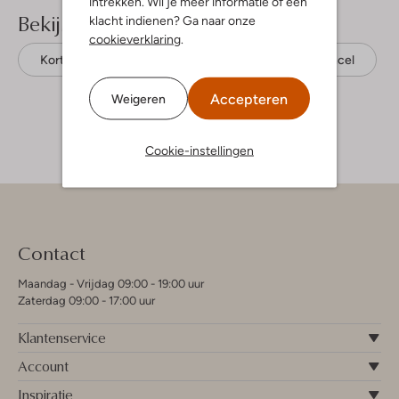
intrekken. Wil je meer informatie of een
Bekijk meer
klacht indienen? Ga naar onze
cookieverklaring
.
Korte broeken
Sproet & Sprout
Tencel
Accepteren
Weigeren
Cookie-instellingen
Contact
Maandag - Vrijdag 09:00 - 19:00 uur
Zaterdag 09:00 - 17:00 uur
Klantenservice
Account
Inspiratie