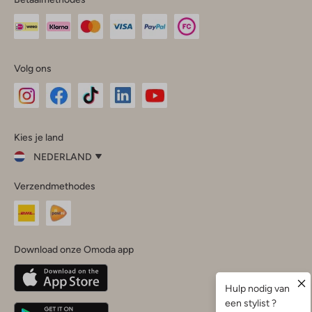
Volg ons
Omoda
Omoda
Omoda
Omoda
Omoda
Kies je land
Instagram
Facebook
TikTok
LinkedIn
YouTube
NEDERLAND
Kies
Verzendmethodes
je
Sluit
land
Nederland
België
(Nederlands)
Download onze Omoda app
Belgique
(Français)
Deutschland