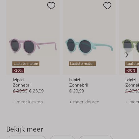
Laatste maten
Laatste maten
Laatst
-20%
-30%
Izipizi
Izipizi
Izipizi
Zonnebril
Zonnebril
Zonneb
€ 29,99
€ 23,99
€ 29,99
€ 29,9
+ meer kleuren
+ meer kleuren
+ meer
Bekijk meer