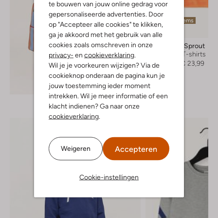
te bouwen van jouw online gedrag voor
gepersonaliseerde advertenties. Door
Laatste items
op "Accepteer alle cookies" te klikken,
-30%
ga je akkoord met het gebruik van alle
cookies zoals omschreven in onze
Sproet & Sprout
Polo's & T-shirts
privacy-
en
cookieverklaring
.
€ 33,99
€ 23,99
Wil je je voorkeuren wijzigen? Via de
cookieknop onderaan de pagina kun je
Ontdek de look
jouw toestemming ieder moment
intrekken. Wil je meer informatie of een
klacht indienen? Ga naar onze
cookieverklaring
.
Accepteren
Weigeren
Cookie-instellingen