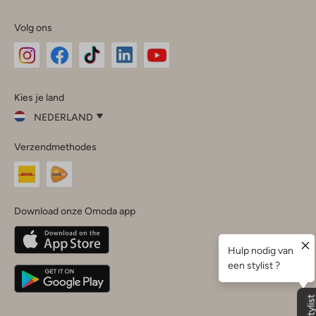
Volg ons
Omoda
Omoda
Omoda
Omoda
Omoda
Kies je land
Instagram
Facebook
TikTok
LinkedIn
YouTube
NEDERLAND
Kies
Verzendmethodes
je
Sluit
land
Nederland
België
(Nederlands)
Download onze Omoda app
Belgique
(Français)
Deutschland