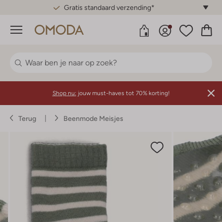
Gratis standaard verzending*
Menu
Shop nu:
jouw must-haves tot 70% korting!
Terug
Beenmode Meisjes