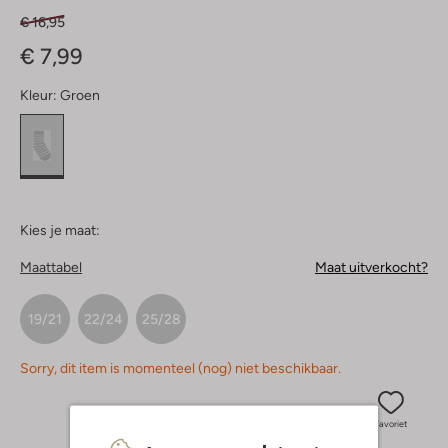
€ 16,95
€ 7,99
Kleur:
Groen
Kies je maat:
Maattabel
Maat uitverkocht?
19/21
22/24
25/28
Sorry, dit item is momenteel (nog) niet beschikbaar.
Favoriet