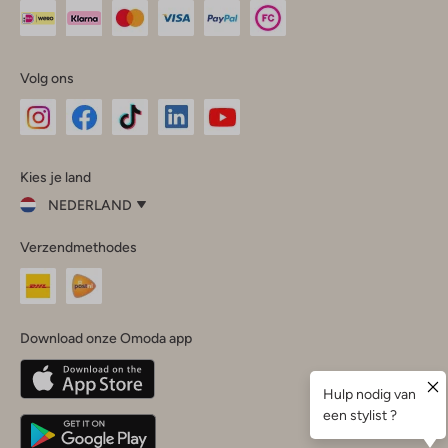
Volg ons
Omoda
Omoda
Omoda
Omoda
Omoda
Kies je land
Instagram
Facebook
TikTok
LinkedIn
YouTube
NEDERLAND
Kies
Verzendmethodes
je
Sluit
land
Nederland
België
(Nederlands)
Download onze Omoda app
Belgique
(Français)
Deutschland