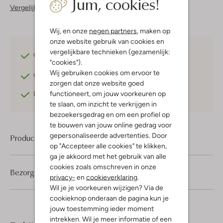
Jum, cookies!
Vergelijkbare items
Wij, en onze
negen partners
, maken op
onze website gebruik van cookies en
vergelijkbare technieken (gezamenlijk:
Gratis verzending
vanaf €75,-
"cookies").
Wij gebruiken cookies om ervoor te
Gratis retourneren
binnen 30 dagen*
zorgen dat onze website goed
functioneert, om jouw voorkeuren op
Betaal achteraf
met Klarna
te slaan, om inzicht te verkrijgen in
bezoekersgedrag en om een profiel op
te bouwen van jouw online gedrag voor
gepersonaliseerde advertenties. Door
Product informatie
op "Accepteer alle cookies" te klikken,
ga je akkoord met het gebruik van alle
cookies zoals omschreven in onze
Bezorgen & retourneren
privacy-
en
cookieverklaring
.
Wil je je voorkeuren wijzigen? Via de
cookieknop onderaan de pagina kun je
jouw toestemming ieder moment
intrekken. Wil je meer informatie of een