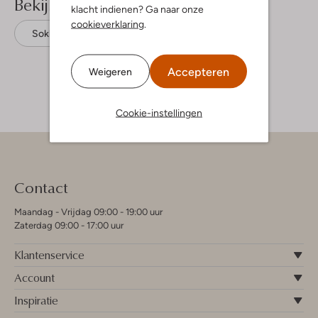
Bekijk meer
klacht indienen? Ga naar onze
cookieverklaring
.
Sokken
Mp Denmark
Textiel
Accepteren
Weigeren
Cookie-instellingen
Contact
Maandag - Vrijdag 09:00 - 19:00 uur
Zaterdag 09:00 - 17:00 uur
Klantenservice
Account
Inspiratie