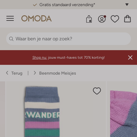
Gratis standaard verzending*
Menu
Shop nu:
jouw must-haves tot 70% korting!
Terug
Beenmode Meisjes