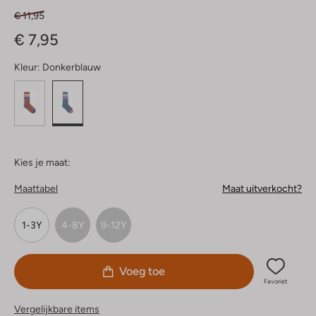
€ 11,95
€ 7,95
Kleur:
Donkerblauw
Kies je maat:
Maattabel
Maat uitverkocht?
1-3Y
4-8Y
9-12Y
Voeg toe
Favoriet
Vergelijkbare items