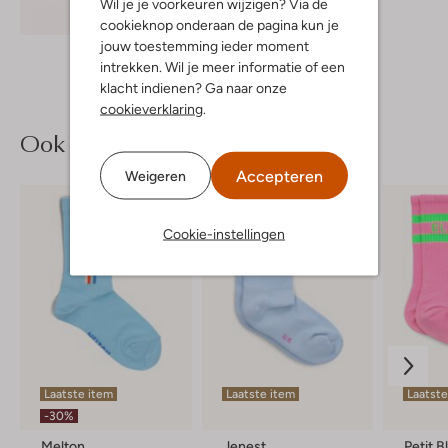
Wil je je voorkeuren wijzigen? Via de
Ontdek de look
cookieknop onderaan de pagina kun je
jouw toestemming ieder moment
intrekken. Wil je meer informatie of een
klacht indienen? Ga naar onze
cookieverklaring
.
Ook iets voor jou?
Accepteren
Weigeren
Cookie-instellingen
Laatste item
Laatste item
Laatste
-30%
Melton
Jenest
Petit B