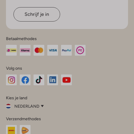
Schrijf je in
Betaalmethodes
Volg ons
Omoda
Omoda
Omoda
Omoda
Omoda
Kies je land
Instagram
Facebook
TikTok
LinkedIn
YouTube
NEDERLAND
Kies
Verzendmethodes
je
Sluit
land
Nederland