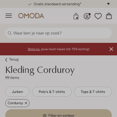
Gratis standaard verzending*
Menu
Shop nu:
jouw must-haves tot 70% korting!
Terug
Kleding Corduroy
99 items
Jurken
Polo's & T-shirts
Tops & T-shirts
Corduroy
Filter en sorteer