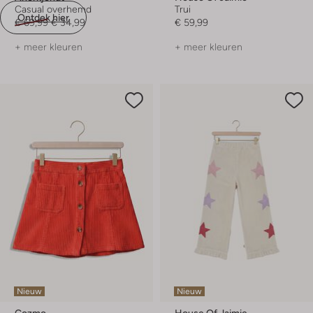
Casual overhemd
Trui
Ontdek hier
€ 69,99
€ 34,99
€ 59,99
+ meer kleuren
+ meer kleuren
Nieuw
Nieuw