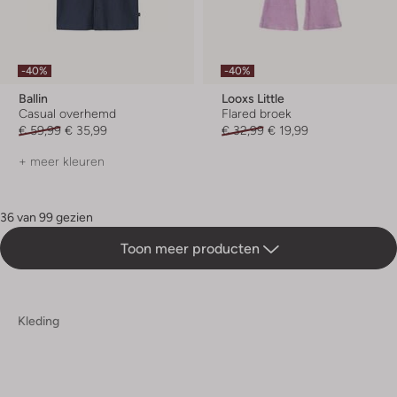
-40%
-40%
Ballin
Looxs Little
Casual overhemd
Flared broek
€ 59,99
€ 35,99
€ 32,99
€ 19,99
+ meer kleuren
36 van 99 gezien
Toon meer producten
Kleding