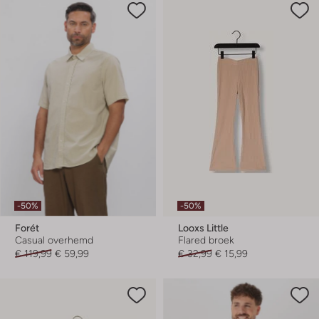
-50%
-50%
Forét
Looxs Little
Casual overhemd
Flared broek
€ 119,99
€ 59,99
€ 32,99
€ 15,99