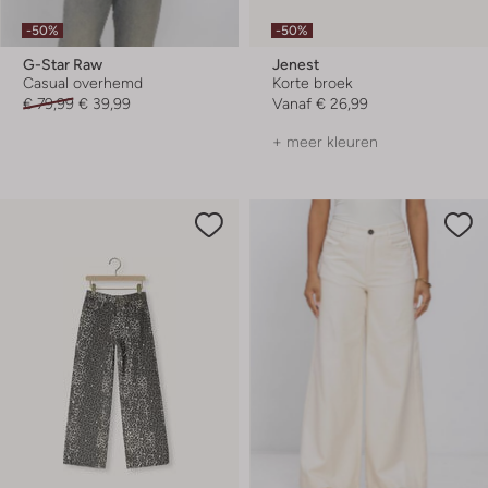
-50%
-50%
G-Star Raw
Jenest
Casual overhemd
Korte broek
€ 79,99
€ 39,99
Vanaf
€ 26,99
+ meer kleuren