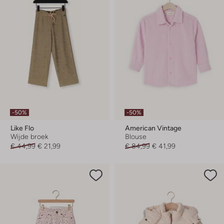
-50%
-50%
Like Flo
American Vintage
Wijde broek
Blouse
€ 44,99
€ 21,99
€ 84,99
€ 41,99