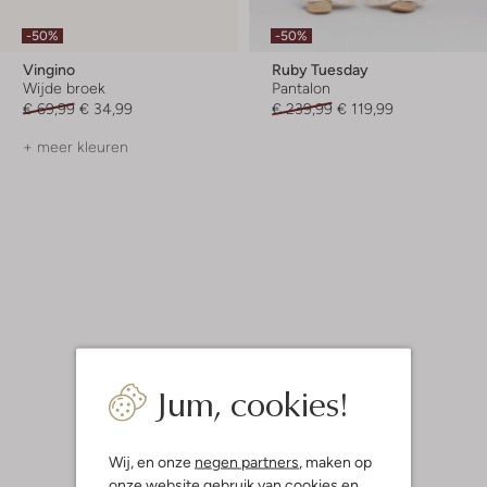
-50%
-50%
Vingino
Ruby Tuesday
Wijde broek
Pantalon
€ 69,99
€ 34,99
€ 239,99
€ 119,99
+ meer kleuren
Jum, cookies!
Wij, en onze
negen partners
, maken op
onze website gebruik van cookies en