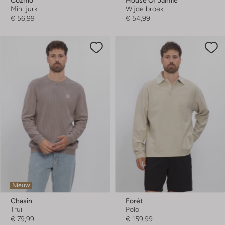
Cozmo
House Of Jaimie
Mini jurk
Wijde broek
€ 56,99
€ 54,99
Nieuw
Chasin
Forét
Trui
Polo
€ 79,99
€ 159,99