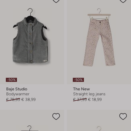
-50%
-50%
Baje Studio
The New
Bodywarmer
Straight leg jeans
€ 78,99
€ 38,99
€ 37,99
€ 18,99