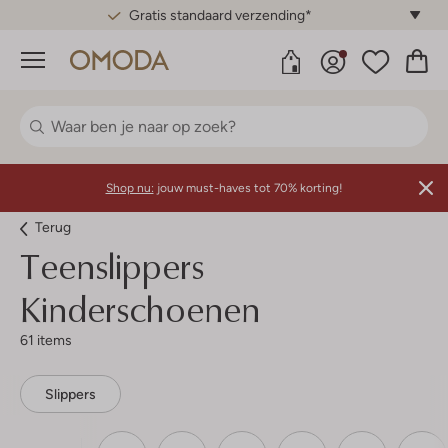
Gratis standaard verzending*
Menu
Shop nu:
jouw must-haves tot 70% korting!
Terug
Teenslippers
Kinderschoenen
61 items
Slippers