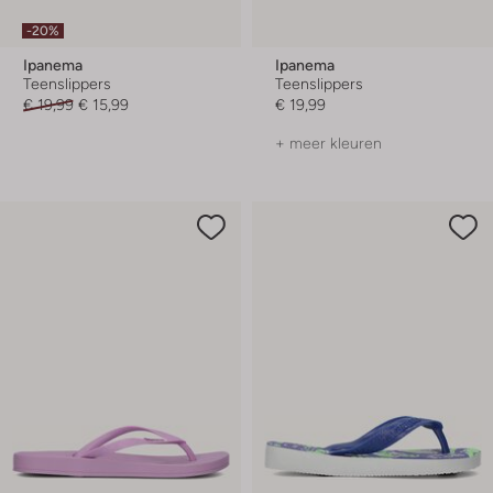
-20%
Ipanema
Ipanema
Teenslippers
Teenslippers
€ 19,99
€ 15,99
€ 19,99
+ meer kleuren