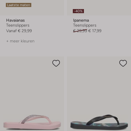
Laatste maten
-40%
Havaianas
Ipanema
Teenslippers
Teenslippers
Vanaf
€ 29,99
€ 29,99
€ 17,99
+ meer kleuren