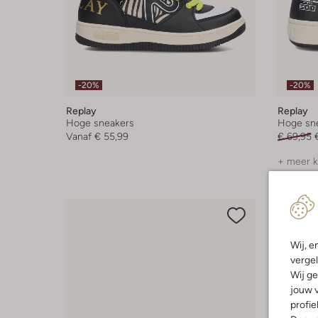
-20%
-20%
Replay
Replay
Hoge sneakers
Hoge sn
Vanaf
€ 55,99
€ 69,95
+ meer k
Wij, e
vergel
Wij ge
jouw v
profie