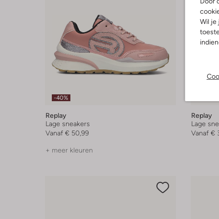
Door o
cooki
Wil je
toeste
indie
Coo
-40%
-50%
Replay
Replay
Lage sneakers
Lage sne
Vanaf
€ 50,99
Vanaf
€ 
+ meer kleuren