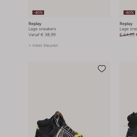
-40%
-60%
Replay
Replay
Lage sneakers
Lage sne
Vanaf
€ 38,99
€ 64,99
+ meer kleuren