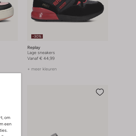
-30%
Replay
Lage sneakers
Vanaf
€ 44,99
+ meer kleuren
rt, om
om een
ies.