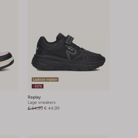
Laatste maten
-30%
Replay
Lage sneakers
€ 64,99
€ 44,99