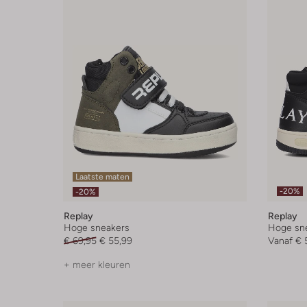
Laatste maten
-20%
-20%
Replay
Replay
Hoge sneakers
Hoge sn
€ 69,95
€ 55,99
Vanaf
€ 
+ meer kleuren