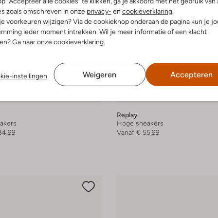
p "Accepteer alle cookies" te klikken, ga je akkoord met het gebruik van 
es zoals omschreven in onze
privacy-
en
cookieverklaring
.
 je voorkeuren wijzigen? Via de cookieknop onderaan de pagina kun je j
mming ieder moment intrekken. Wil je meer informatie of een klacht
nen? Ga naar onze
cookieverklaring
.
Weigeren
Accepteren
kie-instellingen
-20%
Replay
akers
Hoge sneakers
34,99
Vanaf
€ 55,99