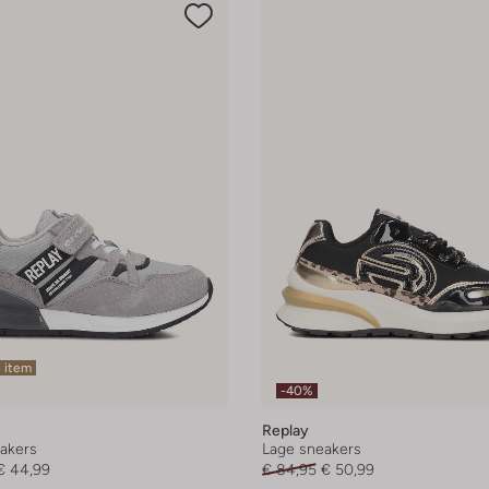
 item
-40%
Replay
akers
Lage sneakers
€ 44,99
€ 84,95
€ 50,99