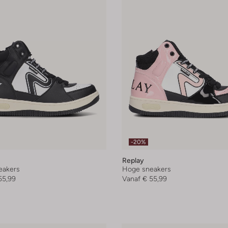
-20%
Replay
eakers
Hoge sneakers
55,99
Vanaf
€ 55,99