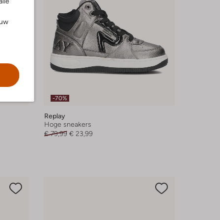
alle
ouw
-70%
Replay
Hoge sneakers
€ 79,99
€ 23,99