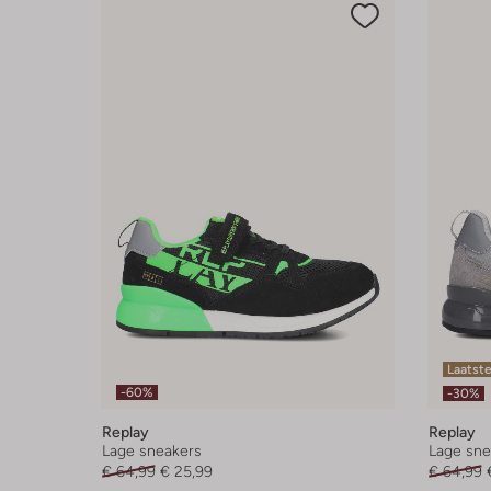
Laatste
-60%
-30%
Replay
Replay
Lage sneakers
Lage sne
€ 64,99
€ 25,99
€ 64,99