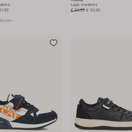
akers
Lage sneakers
31,99
€ 59,99
€ 35,99
leuren