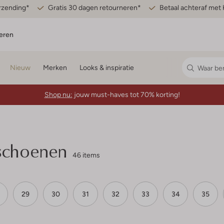
erzending*
Gratis 30 dagen retourneren*
Betaal achteraf met 
eren
Nieuw
Merken
Looks & inspiratie
Shop nu:
jouw must-haves tot 70% korting!
schoenen
46 items
29
30
31
32
33
34
35