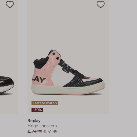
Laatste maten
-30%
Replay
Hoge sneakers
€ 74,95
€ 51,99