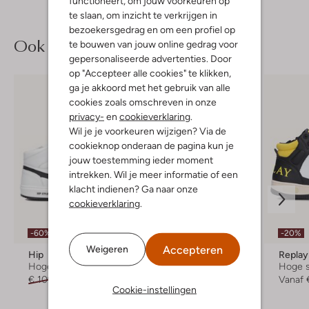
functioneert, om jouw voorkeuren op
te slaan, om inzicht te verkrijgen in
bezoekersgedrag en om een profiel op
Ook iets voor jou?
te bouwen van jouw online gedrag voor
gepersonaliseerde advertenties. Door
op "Accepteer alle cookies" te klikken,
ga je akkoord met het gebruik van alle
cookies zoals omschreven in onze
privacy-
en
cookieverklaring
.
Wil je je voorkeuren wijzigen? Via de
cookieknop onderaan de pagina kun je
jouw toestemming ieder moment
intrekken. Wil je meer informatie of een
klacht indienen? Ga naar onze
cookieverklaring
.
-60%
-20%
-20%
Accepteren
Weigeren
Hip
Replay
Replay
Hoge sneakers
Hoge sneakers
Hoge 
€ 109,99
€ 43,99
Vanaf
€ 55,99
Vanaf
Cookie-instellingen