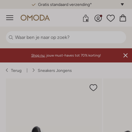
Gratis standaard verzending*
Menu
Shop nu:
jouw must-haves tot 70% korting!
Terug
Sneakers Jongens