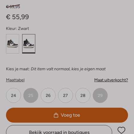
€ 69,95
€ 55,99
Kleur:
Zwart
Kies je maat:
Dit item valt normaal, kies je eigen maat
Maattabel
Maat uitverkocht?
24
25
26
27
28
29
Voeg toe
Bekijk voorraad in boutiques