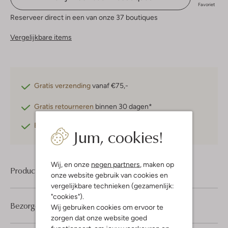
Favoriet
Reserveer direct in een van onze 37 boutiques
Vergelijkbare items
Gratis verzending
vanaf €75,-
Gratis retourneren
binnen 30 dagen*
Betaal achteraf
met Klarna
Jum, cookies!
Wij, en onze
negen partners
, maken op
Product informatie
onze website gebruik van cookies en
vergelijkbare technieken (gezamenlijk:
"cookies").
Bezorgen & retourneren
Wij gebruiken cookies om ervoor te
zorgen dat onze website goed