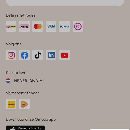
Betaalmethodes
Volg ons
Omoda
Omoda
Omoda
Omoda
Omoda
Kies je land
Instagram
Facebook
TikTok
LinkedIn
YouTube
NEDERLAND
Kies
Verzendmethodes
je
Sluit
land
Nederland
België
(Nederlands)
Download onze Omoda app
Belgique
(Français)