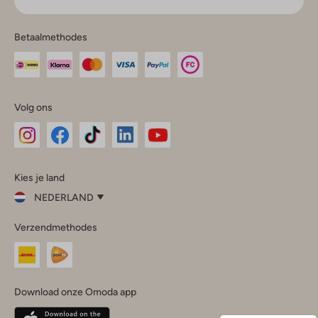
Betaalmethodes
Volg ons
Omoda
Omoda
Omoda
Omoda
Omoda
Kies je land
Instagram
Facebook
TikTok
LinkedIn
YouTube
NEDERLAND
Kies
Verzendmethodes
je
Sluit
land
Nederland
België
(Nederlands)
Download onze Omoda app
Belgique
(Français)