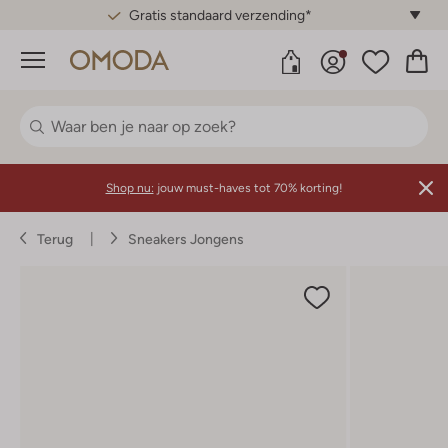
Gratis standaard verzending*
Menu
Shop nu:
jouw must-haves tot 70% korting!
Terug
Sneakers Jongens