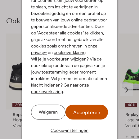
functioneert, om jouw voorkeuren op
te slaan, om inzicht te verkrijgen in
bezoekersgedrag en om een profiel op
Ook iets voor jou?
te bouwen van jouw online gedrag voor
gepersonaliseerde advertenties. Door
op "Accepteer alle cookies" te klikken,
ga je akkoord met het gebruik van alle
cookies zoals omschreven in onze
privacy-
en
cookieverklaring
.
Wil je je voorkeuren wijzigen? Via de
cookieknop onderaan de pagina kun je
jouw toestemming ieder moment
intrekken. Wil je meer informatie of een
klacht indienen? Ga naar onze
cookieverklaring
.
Laatste maten
-20%
-40%
-30%
Accepteren
Weigeren
Replay
Replay
Replay
Hoge sneakers
Lage sneakers
Lage s
Vanaf
€ 55,99
€ 64,99
€ 44,99
Vanaf
Cookie-instellingen
+ meer