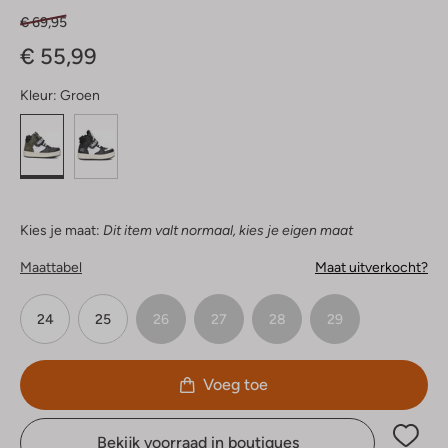
€ 69,95
€ 55,99
Kleur:
Groen
Kies je maat:
Dit item valt normaal, kies je eigen maat
Maattabel
Maat uitverkocht?
24
25
26
27
28
29
Voeg toe
Bekijk voorraad in boutiques