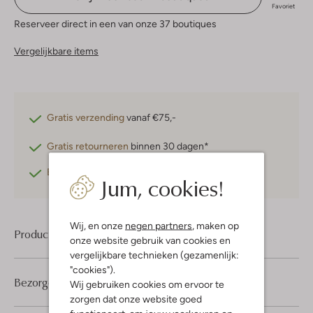
Favoriet
Reserveer direct in een van onze 37 boutiques
Vergelijkbare items
Gratis verzending
vanaf €75,-
Gratis retourneren
binnen 30 dagen*
Betaal achteraf
met Klarna
Jum, cookies!
Wij, en onze
negen partners
, maken op
Product informatie
onze website gebruik van cookies en
vergelijkbare technieken (gezamenlijk:
"cookies").
Bezorgen & retourneren
Wij gebruiken cookies om ervoor te
zorgen dat onze website goed