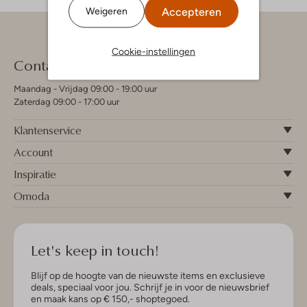
Accepteren
Weigeren
Cookie-instellingen
Contact
Maandag - Vrijdag 09:00 - 19:00 uur
Zaterdag 09:00 - 17:00 uur
Klantenservice
Account
Inspiratie
Omoda
Let's keep in touch!
Blijf op de hoogte van de nieuwste items en exclusieve
deals, speciaal voor jou. Schrijf je in voor de nieuwsbrief
en maak kans op € 150,- shoptegoed.