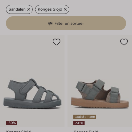
Sandalen
Konges Slojd
Filter en sorteer
Laatste item
-50%
-50%
Konges Slojd
Konges Slojd