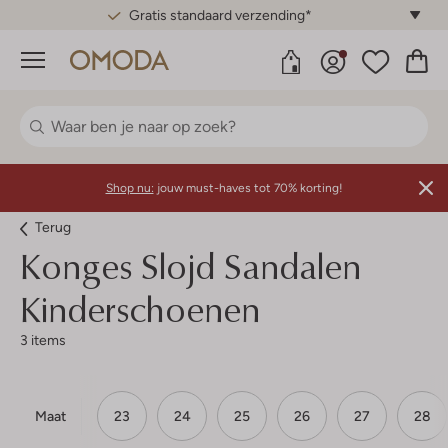
Gratis standaard verzending*
Menu
Shop nu:
jouw must-haves tot 70% korting!
Terug
Konges Slojd
Sandalen
Kinderschoenen
3 items
Maat
23
24
25
26
27
28