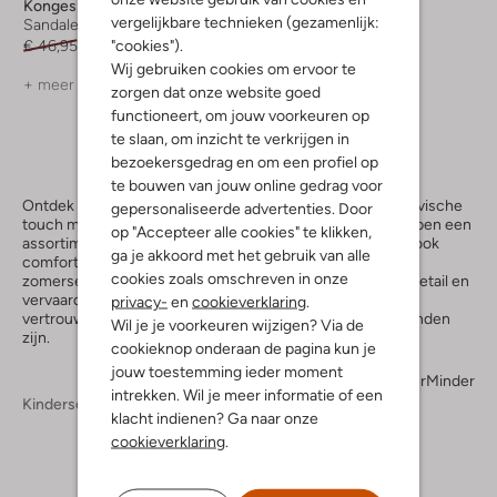
Konges Slojd
vergelijkbare technieken (gezamenlijk:
Sandalen
"cookies").
€ 46,95
€ 22,99
Wij gebruiken cookies om ervoor te
+ meer kleuren
zorgen dat onze website goed
functioneert, om jouw voorkeuren op
te slaan, om inzicht te verkrijgen in
bezoekersgedrag en om een profiel op
te bouwen van jouw online gedrag voor
Ontdek de charme van
kindersandalen
met een Scandinavische
gepersonaliseerde advertenties. Door
touch met onze collectie Konges Sløjd sandalen. We hebben een
op "Accepteer alle cookies" te klikken,
assortiment samengesteld dat niet alleen stijlvol is, maar ook
ga je akkoord met het gebruik van alle
comfortabel voor de kleintjes om te dragen tijdens al hun
cookies zoals omschreven in onze
zomerse avonturen. Elk paar is ontworpen met oog voor detail en
vervaardigd met de beste materialen, dus je kunt erop
privacy-
en
cookieverklaring
.
vertrouwen dat de voeten van jouw kinderen in goede handen
Wil je je voorkeuren wijzigen? Via de
zijn.
cookieknop onderaan de pagina kun je
jouw toestemming ieder moment
Meer
Minder
intrekken. Wil je meer informatie of een
Kinderschoenen
klacht indienen? Ga naar onze
cookieverklaring
.