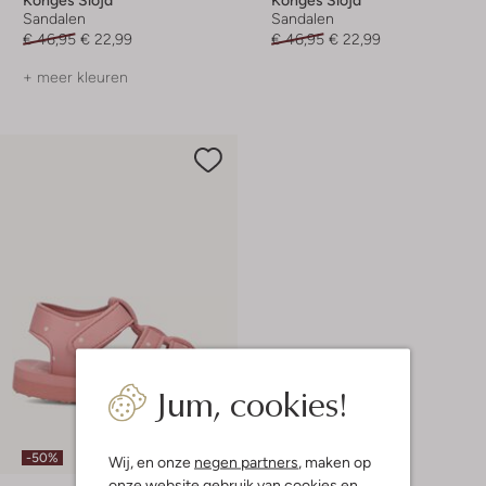
Sandalen
Sandalen
€ 46,95
€ 22,99
€ 46,95
€ 22,99
+ meer kleuren
Jum, cookies!
-50%
Wij, en onze
negen partners
, maken op
onze website gebruik van cookies en