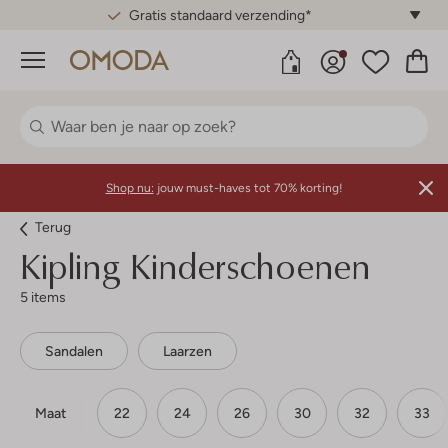
Gratis standaard verzending*
Menu
Shop nu:
jouw must-haves tot 70% korting!
Terug
Kipling
Kinderschoenen
5 items
Sandalen
Laarzen
Maat
22
24
26
30
32
33