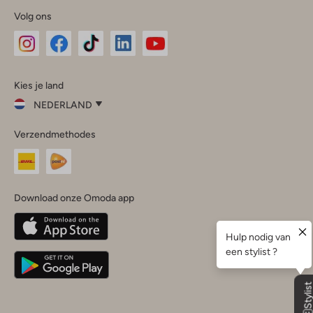
Volg ons
Omoda
Omoda
Omoda
Omoda
Omoda
Kies je land
Instagram
Facebook
TikTok
LinkedIn
YouTube
NEDERLAND
Kies
Verzendmethodes
je
Sluit
land
Nederland
België
(Nederlands)
Download onze Omoda app
Belgique
(Français)
Deutschland