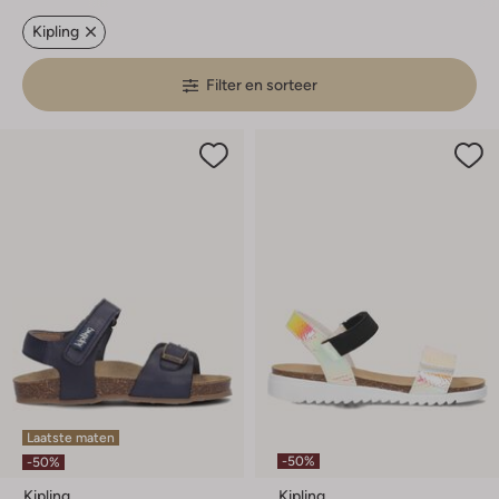
Kipling
Filter en sorteer
Laatste maten
-50%
-50%
Kipling
Kipling