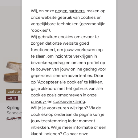
Wij, en onze
negen partners
, maken op
onze website gebruik van cookies en
vergelijkbare technieken (gezamenlijk:
"cookies").
Wij gebruiken cookies om ervoor te
zorgen dat onze website goed
functioneert, om jouw voorkeuren op
te slaan, om inzicht te verkrijgen in
bezoekersgedrag en om een profiel op
te bouwen van jouw online gedrag voor
gepersonaliseerde advertenties. Door
op "Accepteer alle cookies" te klikken,
ga je akkoord met het gebruik van alle
Laatste maten
cookies zoals omschreven in onze
-40%
privacy-
en
cookieverklaring
.
Kipling
Wil je je voorkeuren wijzigen? Via de
Sandalen
cookieknop onderaan de pagina kun je
€ 69,95
€ 41,99
jouw toestemming ieder moment
intrekken. Wil je meer informatie of een
klacht indienen? Ga naar onze