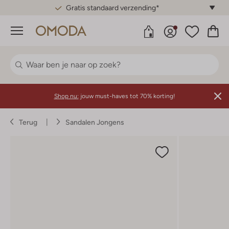
Gratis standaard verzending*
Menu
Shop nu:
jouw must-haves tot 70% korting!
Terug
Sandalen Jongens