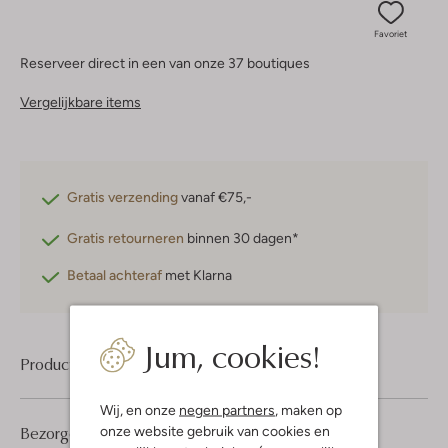
Favoriet
Reserveer direct in een van onze 37 boutiques
Vergelijkbare items
Gratis verzending
vanaf €75,-
Gratis retourneren
binnen 30 dagen*
Betaal achteraf
met Klarna
Jum, cookies!
Product informatie
Wij, en onze
negen partners
, maken op
Bezorgen & retourneren
onze website gebruik van cookies en