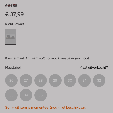
€ 54,95
€ 37,99
Kleur:
Zwart
Kies je maat:
Dit item valt normaal, kies je eigen maat
Maattabel
Maat uitverkocht?
26
27
28
29
30
31
32
33
34
35
Sorry, dit item is momenteel (nog) niet beschikbaar.