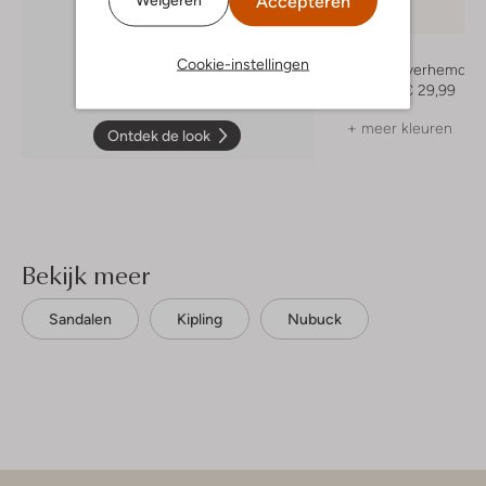
Accepteren
-60%
Airforce
Cookie-instellingen
Casual overhemd
€ 74,99
€ 29,99
+ meer kleuren
Ontdek de look
Bekijk meer
Sandalen
Kipling
Nubuck