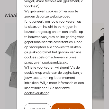
vergelijkbare technieken (gezamenlijk:
"cookies").
Wij gebruiken cookies om ervoor te
Maak je
look compleet
zorgen dat onze website goed
functioneert, om jouw voorkeuren op
te slaan, om inzicht te verkrijgen in
bezoekersgedrag en om een profiel op
te bouwen van jouw online gedrag voor
gepersonaliseerde advertenties. Door
op "Accepteer alle cookies" te klikken,
ga je akkoord met het gebruik van alle
cookies zoals omschreven in onze
privacy-
en
cookieverklaring
.
Wil je je voorkeuren wijzigen? Via de
cookieknop onderaan de pagina kun je
jouw toestemming ieder moment
intrekken. Wil je meer informatie of een
klacht indienen? Ga naar onze
cookieverklaring
.
Weigeren