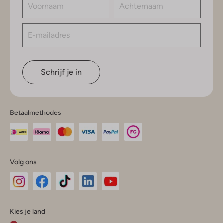
Schrijf je in
Betaalmethodes
Volg ons
Omoda
Omoda
Omoda
Omoda
Omoda
Kies je land
Instagram
Facebook
TikTok
LinkedIn
YouTube