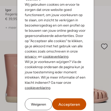
Wij gebruiken cookies om ervoor te
zorgen dat onze website goed
Igor
Igor
Regenlaarzen
Regenlaarzen
functioneert, om jouw voorkeuren op
€ 39,95
€ 39,95
te slaan, om inzicht te verkrijgen in
bezoekersgedrag en om een profiel op
+ meer kleuren
+ meer kleuren
te bouwen van jouw online gedrag voor
gepersonaliseerde advertenties. Door
op "Accepteer alle cookies" te klikken,
ga je akkoord met het gebruik van alle
cookies zoals omschreven in onze
privacy-
en
cookieverklaring
.
Wil je je voorkeuren wijzigen? Via de
cookieknop onderaan de pagina kun je
jouw toestemming ieder moment
intrekken. Wil je meer informatie of een
klacht indienen? Ga naar onze
cookieverklaring
.
Accepteren
Weigeren