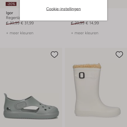
-20%
-50%
Cookie-instellingen
Igor
Igor
Regenlaarzen
Platte sandalen
€ 39,99
€ 31,99
€ 29,99
€ 14,99
+ meer kleuren
+ meer kleuren