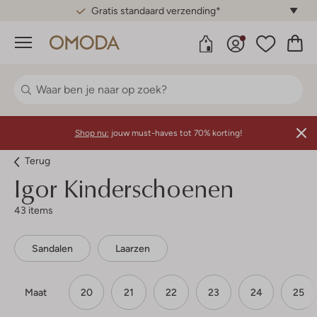
Gratis standaard verzending*
Menu
Shop nu:
jouw must-haves tot 70% korting!
Terug
Igor
Kinderschoenen
43 items
Sandalen
Laarzen
Maat
20
21
22
23
24
25