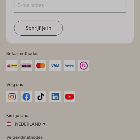
Schrijf je in
Betaalmethodes
Volg ons
Omoda
Omoda
Omoda
Omoda
Omoda
Kies je land
Instagram
Facebook
TikTok
LinkedIn
YouTube
NEDERLAND
Kies
Verzendmethodes
je