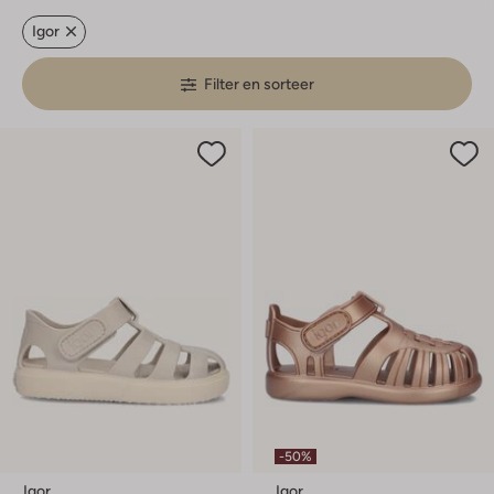
Igor
Filter en sorteer
-50%
Igor
Igor