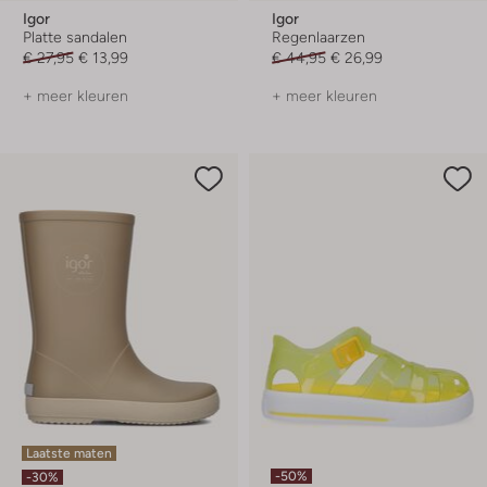
Igor
Igor
Platte sandalen
Regenlaarzen
€ 27,95
€ 13,99
€ 44,95
€ 26,99
+ meer kleuren
+ meer kleuren
Laatste maten
-50%
-30%