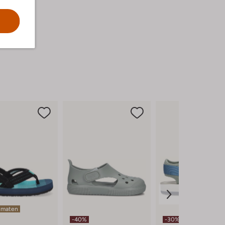
 maten
-40%
-30%