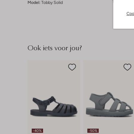
Type neus:
Model:
Tobby Solid
Coo
Ook iets voor jou?
-40%
-50%