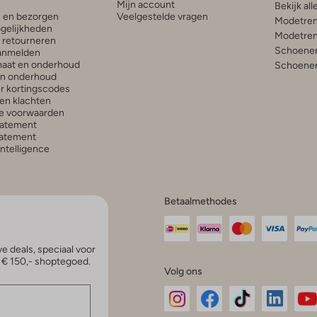
Mijn account
Bekijk all
n en bezorgen
Veelgestelde vragen
Modetren
gelijkheden
Modetren
n retourneren
Schoenen
anmelden
aat en onderhoud
Schoenen
en onderhoud
r kortingscodes
en klachten
e voorwaarden
tatement
atement
 Intelligence
Betaalmethodes
e deals, speciaal voor
p € 150,- shoptegoed.
Volg ons