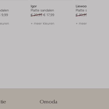
Igor
Liewood
ndalen
Platte sandalen
Platte sandalen
 9,99
€ 29,99
€ 17,99
€ 39,99
€ 27,99
leuren
+ meer kleuren
+ meer kleuren
tie
Omoda