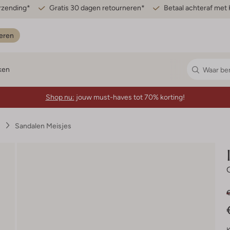
erzending*
Gratis 30 dagen retourneren*
Betaal achteraf met 
eren
ken
Shop nu:
jouw must-haves tot 70% korting!
s
Sandalen Meisjes