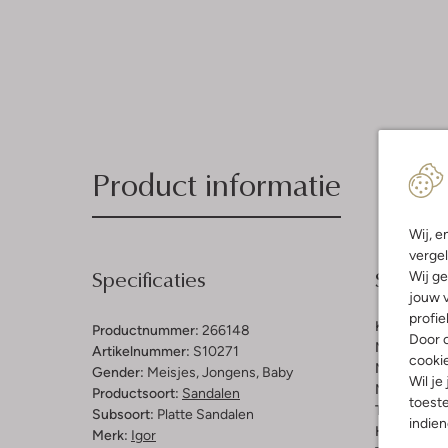
Product informatie
Wij, e
vergel
Specificaties
Samenst
Wij ge
jouw v
profie
Kleur:
Groe
Productnummer:
266148
Door o
Materiaal b
Artikelnummer:
S10271
cooki
Materiaal b
Gender:
Meisjes, Jongens, Baby
Wil je
Materiaal zo
Productsoort:
Sandalen
toeste
Type sluitin
Subsoort:
Platte Sandalen
indie
Hakvorm:
P
Merk:
Igor