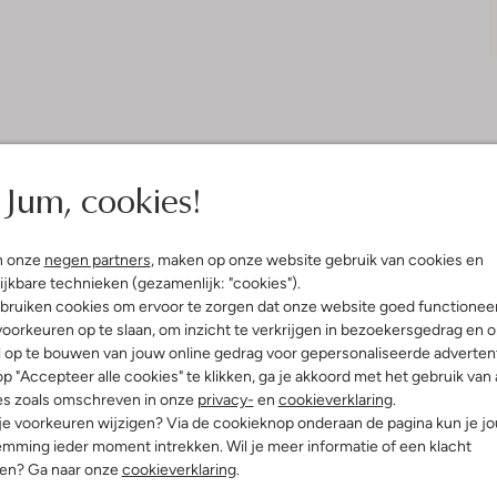
Jum, cookies!
Bezorgen & retourneren
n onze
negen partners
, maken op onze website gebruik van cookies en
ijkbare technieken (gezamenlijk: "cookies").
elling & Pasvorm
Omschrijving
bruiken cookies om ervoor te zorgen dat onze website goed functionee
oorkeuren op te slaan, om inzicht te verkrijgen in bezoekersgedrag en 
l op te bouwen van jouw online gedrag voor gepersonaliseerde advertent
n
Fijne, rubberen sandaaltjes zijn 
p "Accepteer alle cookies" te klikken, ga je akkoord met het gebruik van 
Spaanse merk Igor ziet er ook nog
uitenkant:
Rubber
es zoals omschreven in onze
privacy-
en
cookieverklaring
.
de flexibele, rubberen zool heeft
innenkant:
Rubber
spelende en veel bewegende voetj
 je voorkeuren wijzigen? Via de cookieknop onderaan de pagina kun je j
ol:
Rubber
gemakkelijk aan en uit. Een ideale
mming ieder moment intrekken. Wil je meer informatie of een klacht
g:
Klittenband
in de achtertuin!
nen? Ga naar onze
cookieverklaring
.
latte Zool