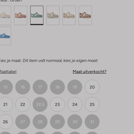
leur:
Groen
ies je maat:
Dit item valt normaal, kies je eigen maat
Maattabel
Maat uitverkocht?
15
16
17
18
19
20
21
22
22,5
23
24
25
26
27
28
29
30
31