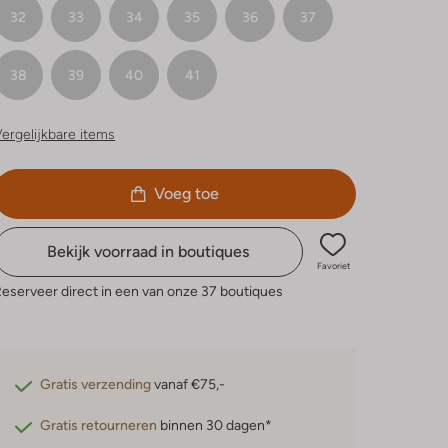
32
33
34
35
36
37
38
39
40
41
ergelijkbare items
Voeg toe
Bekijk voorraad in boutiques
Favoriet
eserveer direct in een van onze 37 boutiques
Gratis verzending
vanaf €75,-
Gratis retourneren
binnen 30 dagen*