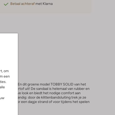
Betaal achteraf
met Klarna
rt, om
om een
ies.
altijd handig. En dit groene model TOBBY SOLID van het
alle
 eens supertof uit! De sandaal is helemaal van rubber en
 een sportieve look en biedt het nodige comfort aan
es. Ook handig: door de klittenbandsluiting trek je ze
ouw
 sandaal voor een dagje strand of voor tijdens het spelen