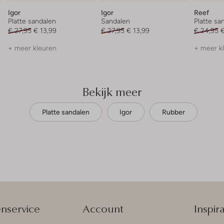
Igor
Igor
Reef
Platte sandalen
Sandalen
Platte sa
€ 27,95
€ 13,99
€ 27,95
€ 13,99
€ 24,95
€
+ meer kleuren
+ meer k
Bekijk meer
Platte sandalen
Igor
Rubber
enservice
Account
Inspira