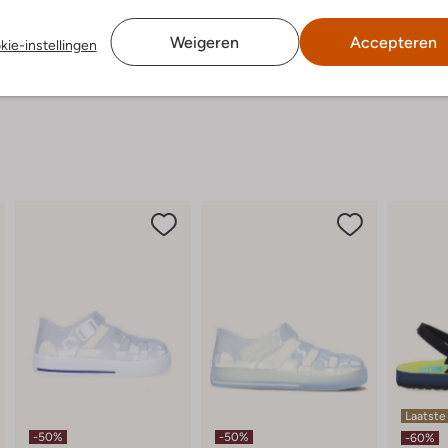
Ronde Neus
Weigeren
Accepteren
kie-instellingen
Laatste
-50%
-50%
-60%