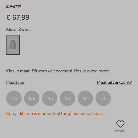
€ 84,95
€ 67,99
Kleur:
Zwart
Kies je maat:
Dit item valt normaal, kies je eigen maat
Maattabel
Maat uitverkocht?
116
128
140
152
164
176
Sorry, dit item is momenteel (nog) niet beschikbaar.
Favoriet