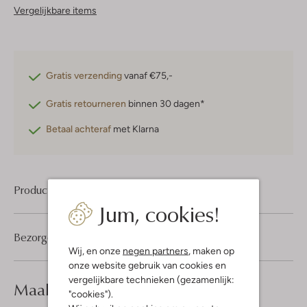
Vergelijkbare items
Gratis verzending
vanaf €75,-
Gratis retourneren
binnen 30 dagen*
Betaal achteraf
met Klarna
Product informatie
Jum, cookies!
Bezorgen & retourneren
Wij, en onze
negen partners
, maken op
onze website gebruik van cookies en
vergelijkbare technieken (gezamenlijk:
Maak je
look compleet
"cookies").