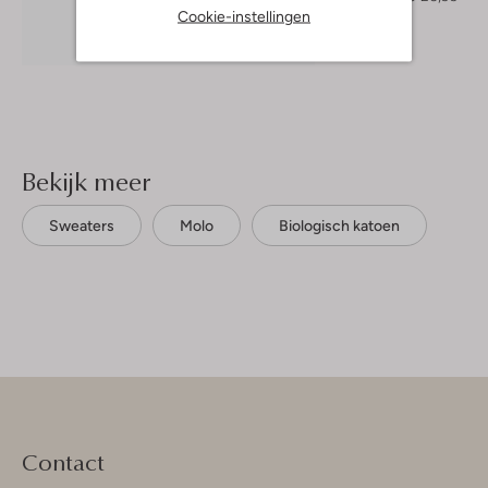
Cookie-instellingen
Ontdek de look
Bekijk meer
Sweaters
Molo
Biologisch katoen
Contact