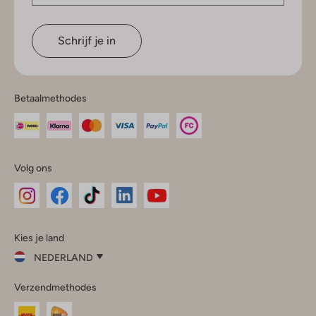
Schrijf je in
Betaalmethodes
Volg ons
Omoda
Omoda
Omoda
Omoda
Omoda
Kies je land
Instagram
Facebook
TikTok
LinkedIn
YouTube
NEDERLAND
Kies
Verzendmethodes
je
Sluit
land