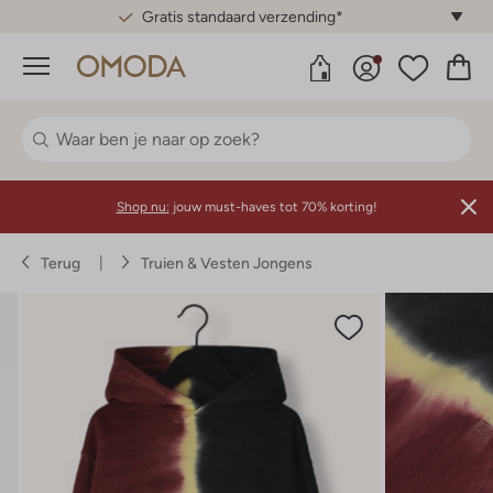
Gratis standaard verzending*
Menu
Shop nu:
jouw must-haves tot 70% korting!
Terug
Truien & Vesten Jongens