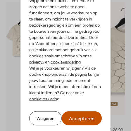
Wij gebruiken cookies om ervoor te
zorgen dat onze website goed
functioneert, om jouw voorkeuren op
te slaan, om inzicht te verkrijgen in
bezoekersgedrag en om een profiel op
te bouwen van jouw online gedrag voor
gepersonaliseerde advertenties. Door
op "Accepteer alle cookies" te klikken,
ga je akkoord met het gebruik van alle
cookies zoals omschreven in onze
privacy-
en
cookieverklaring
.
Wil je je voorkeuren wijzigen? Via de
cookieknop onderaan de pagina kun je
jouw toestemming ieder moment
intrekken. Wil je meer informatie of een
klacht indienen? Ga naar onze
cookieverklaring
.
Laatste items
-30%
Accepteren
Weigeren
Molo
T-shirt
€ 38,95
€ 26,99