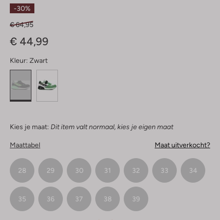
Sterren
-30%
€ 64,95
€ 44,99
Kleur:
Zwart
Kies je maat:
Dit item valt normaal, kies je eigen maat
Maattabel
Maat uitverkocht?
28
29
30
31
32
33
34
35
36
37
38
39