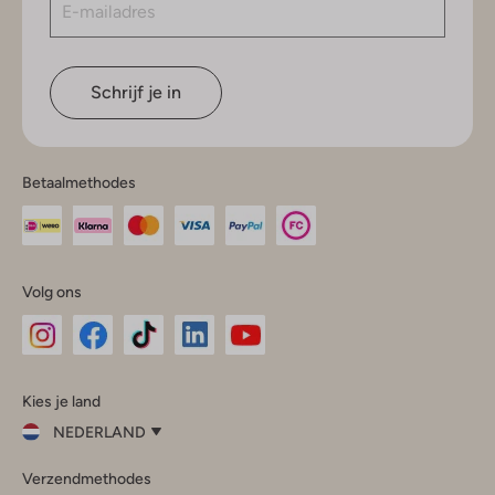
Schrijf je in
Betaalmethodes
Volg ons
Omoda
Omoda
Omoda
Omoda
Omoda
Kies je land
Instagram
Facebook
TikTok
LinkedIn
YouTube
NEDERLAND
Kies
Verzendmethodes
je
Sluit