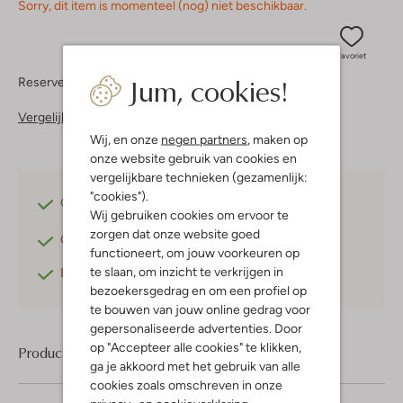
Sorry, dit item is momenteel (nog) niet beschikbaar.
Favoriet
Jum, cookies!
Reserveer direct in een van onze 37 boutiques
Vergelijkbare items
Wij, en onze
negen partners
, maken op
onze website gebruik van cookies en
vergelijkbare technieken (gezamenlijk:
"cookies").
Gratis verzending
vanaf €75,-
Wij gebruiken cookies om ervoor te
zorgen dat onze website goed
Gratis retourneren
binnen 30 dagen*
functioneert, om jouw voorkeuren op
te slaan, om inzicht te verkrijgen in
Betaal achteraf
met Klarna
bezoekersgedrag en om een profiel op
te bouwen van jouw online gedrag voor
gepersonaliseerde advertenties. Door
op "Accepteer alle cookies" te klikken,
Product informatie
ga je akkoord met het gebruik van alle
cookies zoals omschreven in onze