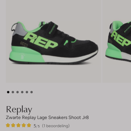
Replay
Zwarte Replay Lage Sneakers Shoot Jr8
5
1
5
/5
(1 beoordeling)