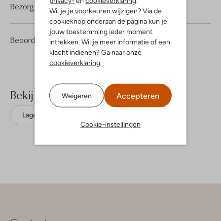
privacy-
en
cookieverklaring
.
Bezorgen & retourneren
Wil je je voorkeuren wijzigen? Via de
cookieknop onderaan de pagina kun je
jouw toestemming ieder moment
1
5
Beoordelingen
(1)
5
intrekken. Wil je meer informatie of een
/5
Sterren
klacht indienen? Ga naar onze
cookieverklaring
.
Bekijk meer
Accepteren
Weigeren
Lage sneakers
Replay
Mesh
Cookie-instellingen