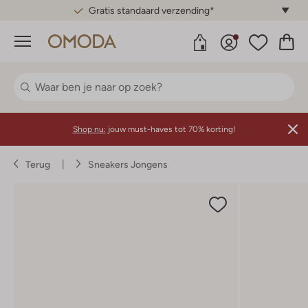
Gratis standaard verzending*
Menu
Shop nu:
jouw must-haves tot 70% korting!
Terug
Sneakers Jongens