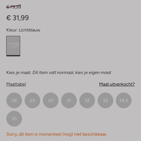
€ 79,99
€ 31,99
Kleur:
Lichtblauw
Kies je maat:
Dit item valt normaal, kies je eigen maat
Maattabel
Maat uitverkocht?
28
29
30
31
32
33
34,5
35
Sorry, dit item is momenteel (nog) niet beschikbaar.