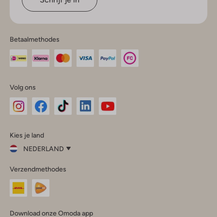
Betaalmethodes
Volg ons
Omoda
Omoda
Omoda
Omoda
Omoda
Kies je land
Instagram
Facebook
TikTok
LinkedIn
YouTube
NEDERLAND
Kies
Verzendmethodes
je
Sluit
land
Nederland
België
(Nederlands)
Download onze Omoda app