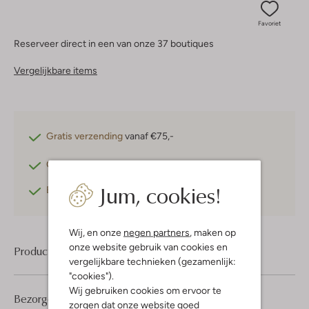
Favoriet
Reserveer direct in een van onze 37 boutiques
Vergelijkbare items
Gratis verzending
vanaf €75,-
Gratis retourneren
binnen 30 dagen*
Jum, cookies!
Betaal achteraf
met Klarna
Wij, en onze
negen partners
, maken op
onze website gebruik van cookies en
Product informatie
vergelijkbare technieken (gezamenlijk:
"cookies").
Wij gebruiken cookies om ervoor te
Bezorgen & retourneren
zorgen dat onze website goed