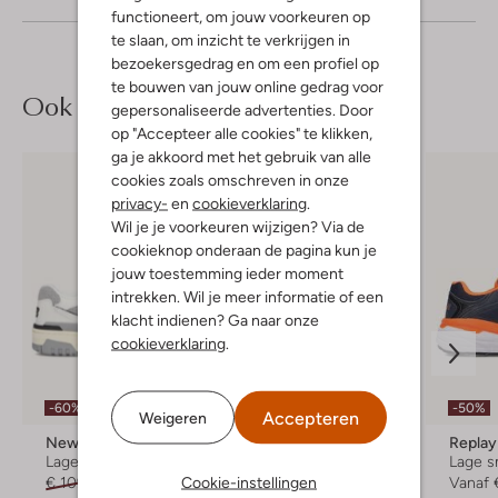
functioneert, om jouw voorkeuren op
te slaan, om inzicht te verkrijgen in
bezoekersgedrag en om een profiel op
te bouwen van jouw online gedrag voor
Ook iets voor jou?
gepersonaliseerde advertenties. Door
op "Accepteer alle cookies" te klikken,
ga je akkoord met het gebruik van alle
cookies zoals omschreven in onze
privacy-
en
cookieverklaring
.
Wil je je voorkeuren wijzigen? Via de
cookieknop onderaan de pagina kun je
jouw toestemming ieder moment
intrekken. Wil je meer informatie of een
klacht indienen? Ga naar onze
cookieverklaring
.
-60%
-30%
-50%
Accepteren
Weigeren
New Balance
New Balance
Replay
Lage sneakers
Lage sneakers
Lage s
Cookie-instellingen
€ 109,99
€ 43,99
€ 59,99
€ 41,99
Vanaf