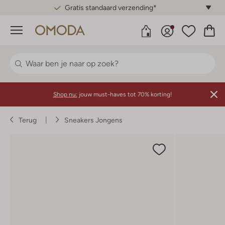
Gratis standaard verzending*
Menu
Shop nu:
jouw must-haves tot 70% korting!
Terug
Sneakers Jongens