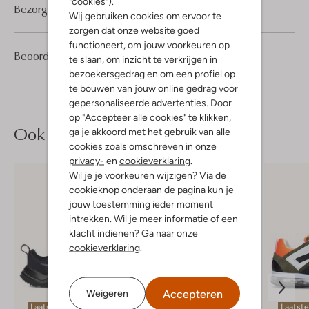
"cookies").
Bezorgen & retourneren
Wij gebruiken cookies om ervoor te
zorgen dat onze website goed
functioneert, om jouw voorkeuren op
2
4
Beoordelingen
(2)
4
te slaan, om inzicht te verkrijgen in
/5
Sterren
bezoekersgedrag en om een profiel op
te bouwen van jouw online gedrag voor
gepersonaliseerde advertenties. Door
op "Accepteer alle cookies" te klikken,
Ook iets voor jou?
ga je akkoord met het gebruik van alle
cookies zoals omschreven in onze
privacy-
en
cookieverklaring
.
Wil je je voorkeuren wijzigen? Via de
cookieknop onderaan de pagina kun je
jouw toestemming ieder moment
intrekken. Wil je meer informatie of een
klacht indienen? Ga naar onze
cookieverklaring
.
Accepteren
Weigeren
Laatste maten
Laatste