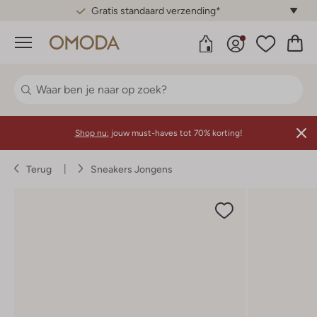
Gratis standaard verzending*
Menu
Shop nu:
jouw must-haves tot 70% korting!
Terug
Sneakers Jongens