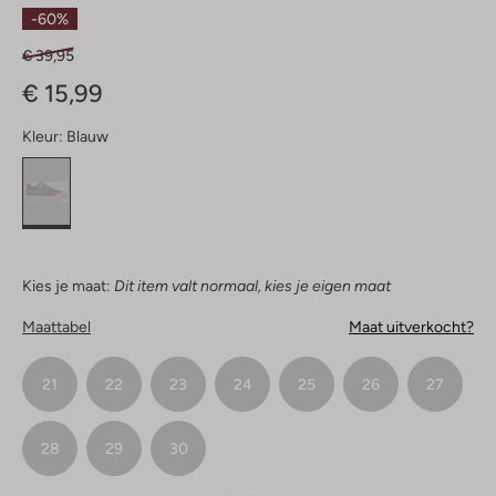
Sterren
-60%
€ 39,95
€ 15,99
Kleur:
Blauw
Kies je maat:
Dit item valt normaal, kies je eigen maat
Maattabel
Maat uitverkocht?
21
22
23
24
25
26
27
28
29
30