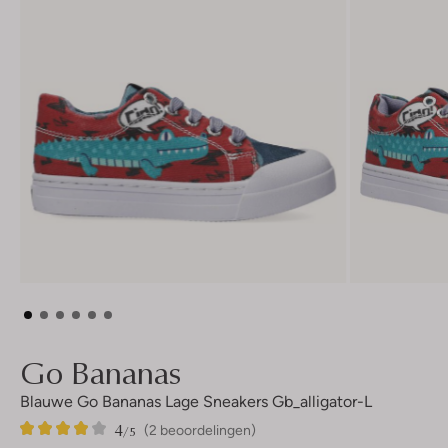
Go Bananas
Blauwe Go Bananas Lage Sneakers Gb_alligator-L
4
2
4
/5
(2 beoordelingen)