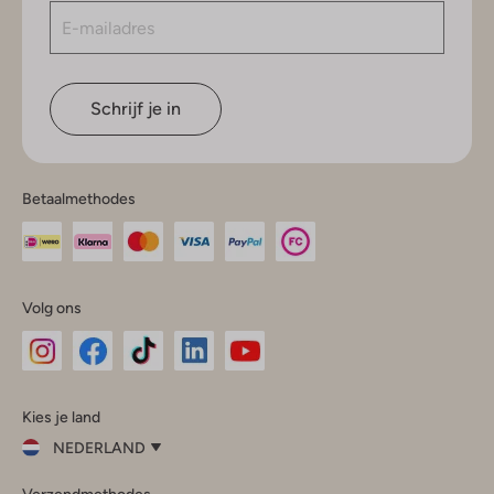
Schrijf je in
Betaalmethodes
Volg ons
Omoda
Omoda
Omoda
Omoda
Omoda
Kies je land
Instagram
Facebook
TikTok
LinkedIn
YouTube
NEDERLAND
Kies