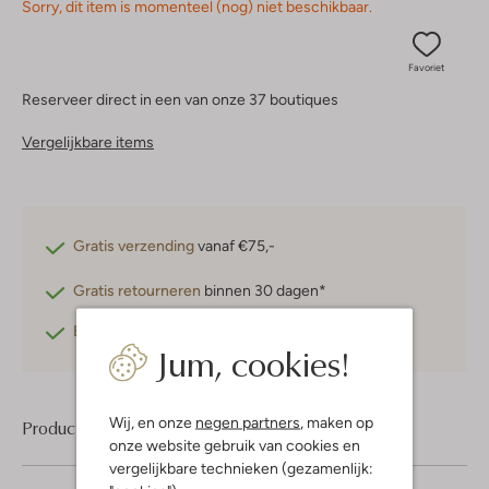
Sorry, dit item is momenteel (nog) niet beschikbaar.
Favoriet
Reserveer direct in een van onze 37 boutiques
Vergelijkbare items
Gratis verzending
vanaf €75,-
Gratis retourneren
binnen 30 dagen*
Betaal achteraf
met Klarna
Jum, cookies!
Wij, en onze
negen partners
, maken op
Product informatie
onze website gebruik van cookies en
vergelijkbare technieken (gezamenlijk: