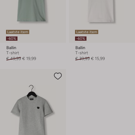
Laatste item
Laatste item
-60%
-60%
Ballin
Ballin
T-shirt
T-shirt
€ 49,99
€ 19,99
€ 39,99
€ 15,99