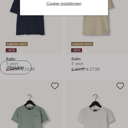
Cookie-instellingen
Laatste item
Laatste item
-40%
-60%
Ballin
Ballin
T-shirt
T-shirt
Shop hier
€ 39,99
€ 23,99
€ 69,99
€ 27,99