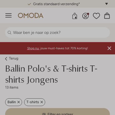
Gratis standaard verzending*
Menu
Shop nu:
jouw must-haves tot 70% korting!
Terug
Ballin
Polo's & T-shirts T-
shirts Jongens
13 items
Ballin
T-shirts
Filter en sorteer