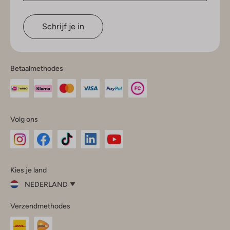
Schrijf je in
Betaalmethodes
Volg ons
Omoda
Omoda
Omoda
Omoda
Omoda
Kies je land
Instagram
Facebook
TikTok
LinkedIn
YouTube
NEDERLAND
Kies
Verzendmethodes
je
Sluit
land