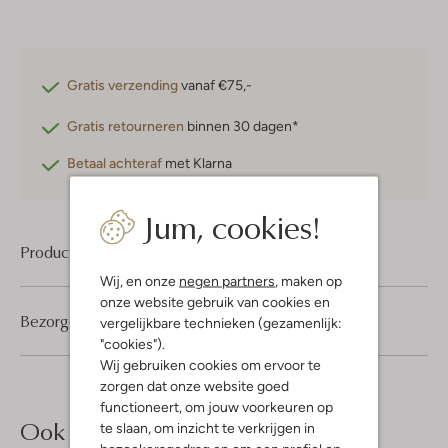
Gratis verzending
vanaf €75,-
Gratis retourneren
binnen 30 dagen*
Betaal achteraf
met Klarna
Jum, cookies!
Product informatie
Wij, en onze
negen partners
, maken op
onze website gebruik van cookies en
Bezorgen & retourneren
vergelijkbare technieken (gezamenlijk:
"cookies").
Wij gebruiken cookies om ervoor te
zorgen dat onze website goed
functioneert, om jouw voorkeuren op
Ook iets voor jou?
te slaan, om inzicht te verkrijgen in