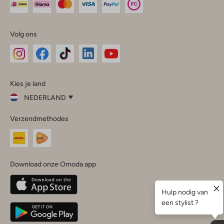
Volg ons
Omoda
Omoda
Omoda
Omoda
Omoda
Kies je land
Instagram
Facebook
TikTok
LinkedIn
YouTube
NEDERLAND
Kies
Verzendmethodes
je
Sluit
land
Nederland
België
(Nederlands)
Download onze Omoda app
Belgique
(Français)
Deutschland