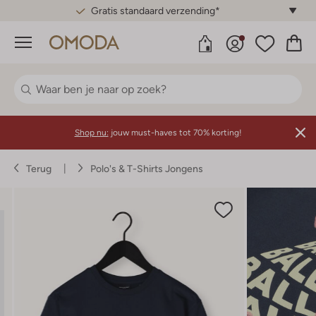
Gratis standaard verzending*
Menu
Shop nu:
jouw must-haves tot 70% korting!
Terug
Polo's & T-Shirts Jongens