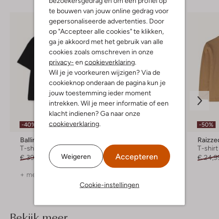
bezoekersgedrag en om een profiel op
te bouwen van jouw online gedrag voor
gepersonaliseerde advertenties. Door
op "Accepteer alle cookies" te klikken,
ga je akkoord met het gebruik van alle
cookies zoals omschreven in onze
privacy-
en
cookieverklaring
.
Wil je je voorkeuren wijzigen? Via de
cookieknop onderaan de pagina kun je
jouw toestemming ieder moment
intrekken. Wil je meer informatie of een
klacht indienen? Ga naar onze
Laatste maten
cookieverklaring
.
-40%
-50%
-30%
Ballin
Ballin
Raizze
T-shirt
T-shirt
T-shirt
Accepteren
Weigeren
€ 39,99
€ 23,99
€ 39,99
€ 27,99
€ 24,9
+ meer kleuren
Cookie-instellingen
Bekijk meer