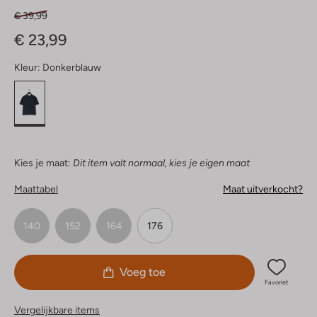
€ 39,99
€ 23,99
Kleur:
Donkerblauw
Kies je maat:
Dit item valt normaal, kies je eigen maat
Maattabel
Maat uitverkocht?
140
152
164
176
Voeg toe
Favoriet
Vergelijkbare items