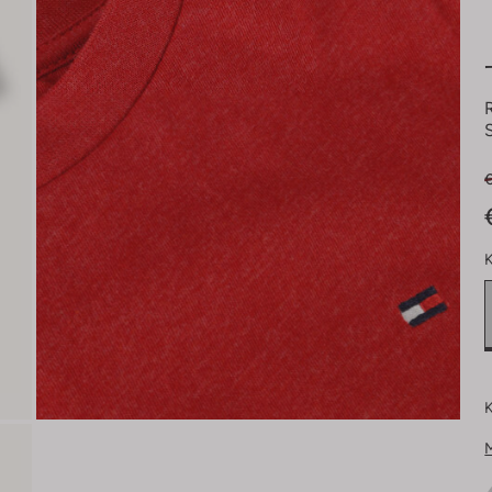
€
K
K