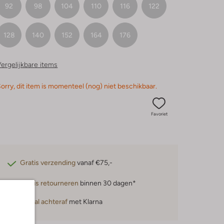
92
98
104
110
116
122
128
140
152
164
176
ergelijkbare items
orry, dit item is momenteel (nog) niet beschikbaar.
Favoriet
Gratis verzending
vanaf €75,-
Gratis retourneren
binnen 30 dagen*
Betaal achteraf
met Klarna