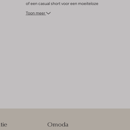
of een casual short voor een moeiteloze
stijl. Of je nu gaat voor een relaxte of
Toon meer
actieve dag, met dit T-shirt zit je altijd
goed. Voeg een paar sneakers toe en je
bent klaar om te gaan!
tie
Omoda