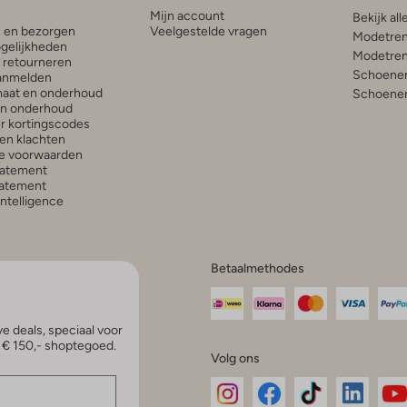
Mijn account
Bekijk all
n en bezorgen
Veelgestelde vragen
Modetren
gelijkheden
Modetren
n retourneren
Schoenen
anmelden
aat en onderhoud
Schoenen
en onderhoud
r kortingscodes
en klachten
e voorwaarden
tatement
atement
 Intelligence
Betaalmethodes
e deals, speciaal voor
p € 150,- shoptegoed.
Volg ons