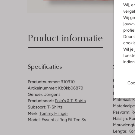
Wij, e
vergel
Wij ge
jouw v
profie
Product informatie
Door o
cooki
Wil je
toeste
indie
Specificaties
Samenst
Kleur:
Rood
Productnummer:
310910
Coo
Patroon:
Ef
Artikelnummer:
Kb0kb06879
Materiaal b
Gender:
Jongens
Materiaal:
K
Productsoort:
Polo's & T-Shirts
Materiaalp
Subsoort:
T-Shirts
Pasvorm:
Re
Merk:
Tommy Hilfiger
Halslijn:
Ro
Model:
Essential Reg Fit Tee Ss
Mouwlengt
Lengte:
Kor