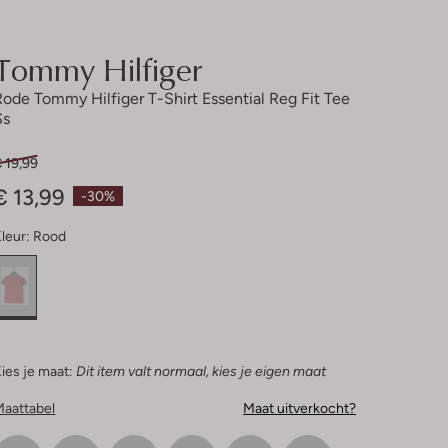
Tommy Hilfiger
Rode Tommy Hilfiger T-Shirt Essential Reg Fit Tee
Ss
 19,99
€ 13,99
-30%
leur:
Rood
ies je maat:
Dit item valt normaal, kies je eigen maat
Maattabel
Maat uitverkocht?