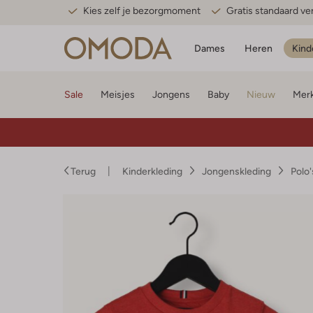
Kies zelf je bezorgmoment
Gratis standaard v
Dames
Heren
Kind
Sale
Meisjes
Jongens
Baby
Nieuw
Mer
Terug
Kinderkleding
Jongenskleding
Polo'