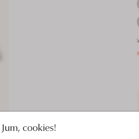
V
S
Jum, cookies!