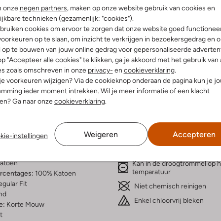
n onze
negen partners
, maken op onze website gebruik van cookies en
ijkbare technieken (gezamenlijk: "cookies").
bruiken cookies om ervoor te zorgen dat onze website goed functionee
oorkeuren op te slaan, om inzicht te verkrijgen in bezoekersgedrag en 
l op te bouwen van jouw online gedrag voor gepersonaliseerde advertent
Bezorgen & retourneren
p "Accepteer alle cookies" te klikken, ga je akkoord met het gebruik van 
es zoals omschreven in onze
privacy-
en
cookieverklaring
.
 je voorkeuren wijzigen? Via de cookieknop onderaan de pagina kun je j
mming ieder moment intrekken. Wil je meer informatie of een klacht
nen? Ga naar onze
cookieverklaring
.
elling & Pasvorm
Wasvoorschriften
Weigeren
Accepteren
Beperkt wassen op 30 °C
kie-instellingen
fen
Strijken op maximaal 110 °C
innenkant:
Katoen
atoen
Kan in de droogtrommel op 
temparatuur
ercentages:
100% Katoen
gular Fit
Niet chemisch reinigen
nd
Enkel chloorvrij bleken
e:
Korte Mouw
t