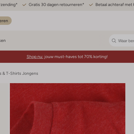
erzending*
Gratis 30 dagen retourneren*
Betaal achteraf met 
eren
ken
Shop nu:
jouw must-haves tot 70% korting!
s & T-Shirts Jongens