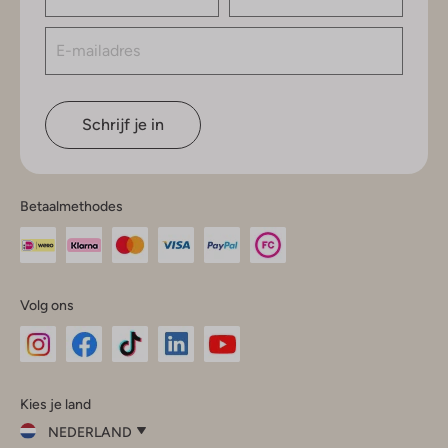
Schrijf je in
Betaalmethodes
Volg ons
Omoda
Omoda
Omoda
Omoda
Omoda
Kies je land
Instagram
Facebook
TikTok
LinkedIn
YouTube
NEDERLAND