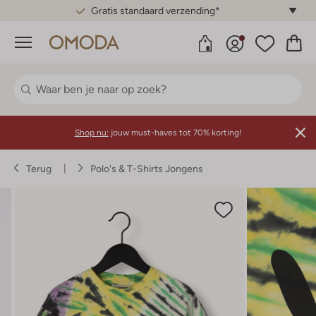
Gratis standaard verzending*
Menu
Shop nu:
jouw must-haves tot 70% korting!
Terug
Polo's & T-Shirts Jongens