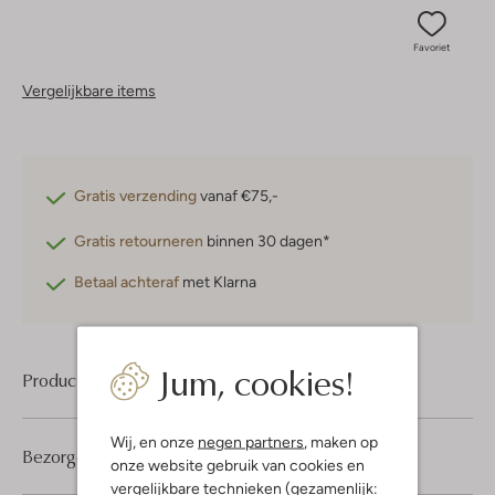
Favoriet
Vergelijkbare items
Gratis verzending
vanaf €75,-
Gratis retourneren
binnen 30 dagen*
Betaal achteraf
met Klarna
Jum, cookies!
Product informatie
Wij, en onze
negen partners
, maken op
Bezorgen & retourneren
onze website gebruik van cookies en
vergelijkbare technieken (gezamenlijk: