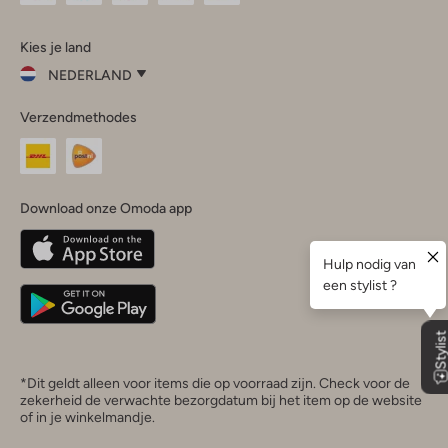
Omoda
Omoda
Omoda
Omoda
Omoda
Kies je land
Instagram
Facebook
TikTok
LinkedIn
YouTube
NEDERLAND
Kies
Verzendmethodes
je
Sluit
land
Nederland
België
(Nederlands)
Download onze Omoda app
Belgique
(Français)
Deutschland
*Dit geldt alleen voor items die op voorraad zijn. Check voor de
zekerheid de verwachte bezorgdatum bij het item op de website
of in je winkelmandje.