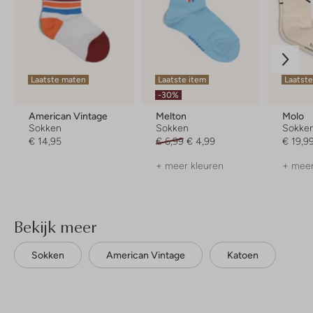
Laatste maten
Laatste item
Laatste
-30%
American Vintage
Melton
Molo
Sokken
Sokken
Sokke
€ 14,95
€ 6,99
€ 4,99
€ 19,9
+ meer kleuren
+ meer
Bekijk meer
Sokken
American Vintage
Katoen