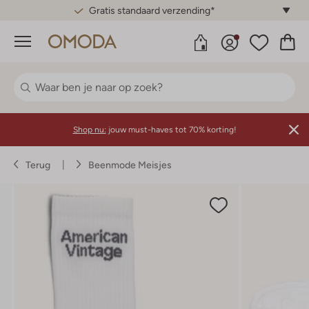
Gratis standaard verzending*
Menu
Shop nu:
jouw must-haves tot 70% korting!
Terug
Beenmode Meisjes