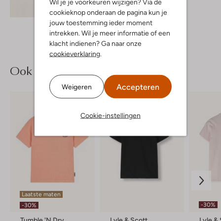
Wil je je voorkeuren wijzigen? Via de
Ontdek de look
cookieknop onderaan de pagina kun je
jouw toestemming ieder moment
intrekken. Wil je meer informatie of een
klacht indienen? Ga naar onze
cookieverklaring
.
Ook iets voor jou?
Accepteren
Weigeren
Cookie-instellingen
Laatste maten
-30%
-30%
Tumble 'n Dry
Lyle & Scott
Lyle &