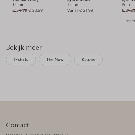
T-shirt
T-shirt
Polo
€ 34,99
€ 23,99
Vanaf
€ 21,99
€ 21,9
+ meer
Bekijk meer
T-shirts
The New
Katoen
Contact