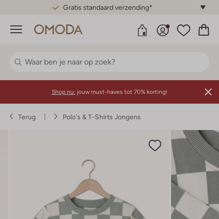
Gratis standaard verzending*
Menu
Shop nu:
jouw must-haves tot 70% korting!
Terug
Polo's & T-Shirts Jongens