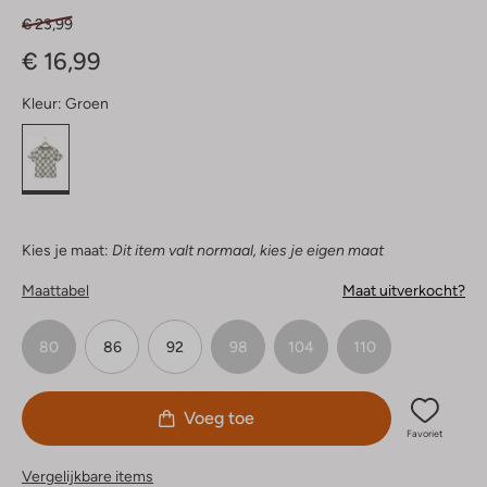
€ 23,99
€ 16,99
Kleur:
Groen
Kies je maat:
Dit item valt normaal, kies je eigen maat
Maattabel
Maat uitverkocht?
80
86
92
98
104
110
Voeg toe
Favoriet
Vergelijkbare items