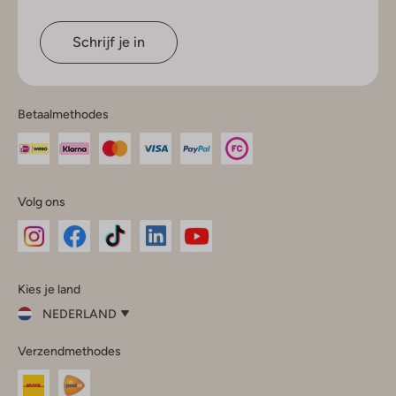
Schrijf je in
Betaalmethodes
Volg ons
Omoda
Omoda
Omoda
Omoda
Omoda
Kies je land
Instagram
Facebook
TikTok
LinkedIn
YouTube
NEDERLAND
Kies
Verzendmethodes
je
Sluit
land
Nederland