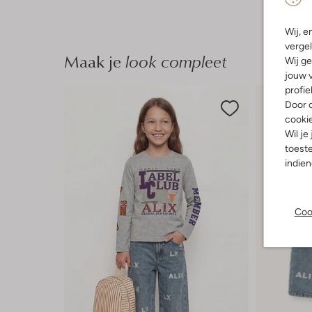
Wij, e
vergel
Maak je
look compleet
Wij ge
jouw v
profie
Door o
cooki
Wil je
toeste
indie
Coo