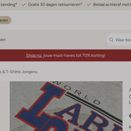
erzending*
Gratis 30 dagen retourneren*
Betaal achteraf met 
eren
ken
Shop nu:
jouw must-haves tot 70% korting!
s & T-Shirts Jongens
K