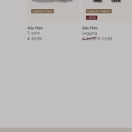
Laatste item
Laatste maten
-30%
Alix Mini
Alix Mini
T-shirt
Legging
€ 49,99
€ 34,99
€ 23,99