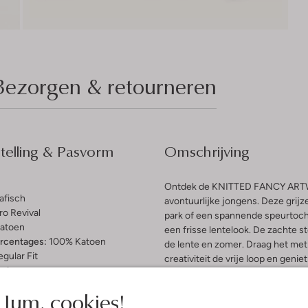
Bezorgen & retourneren
elling & Pasvorm
Omschrijving
Ontdek de KNITTED FANCY ARTW
afisch
avontuurlijke jongens. Deze grijze
ro Revival
park of een spannende speurtocht
atoen
een frisse lentelook. De zachte st
ercentages:
100% Katoen
de lente en zomer. Draag het met 
gular Fit
creativiteit de vrije loop en genie
nd
must-have voor elke jonge trends
e:
Lange Mouw
Jum, cookies!
f Lang