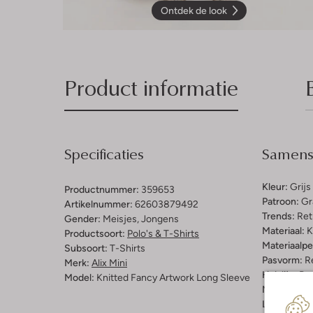
Ontdek de look
Product informatie
Specificaties
Samenst
Kleur:
Grijs
Productnummer:
359653
Patroon:
Gr
Artikelnummer:
62603879492
Trends:
Ret
Gender:
Meisjes, Jongens
Materiaal:
K
Productsoort:
Polo's & T-Shirts
Materiaalp
Subsoort:
T-Shirts
Pasvorm:
Re
Merk:
Alix Mini
Halslijn:
Ro
Model:
Knitted Fancy Artwork Long Sleeve
Mouwlengt
Lengte:
Hal