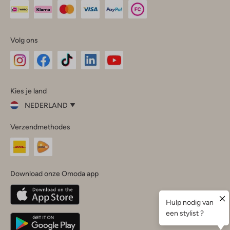
Volg ons
Omoda
Omoda
Omoda
Omoda
Omoda
Kies je land
Instagram
Facebook
TikTok
LinkedIn
YouTube
NEDERLAND
Kies
Verzendmethodes
je
Sluit
land
Nederland
België
(Nederlands)
Download onze Omoda app
Belgique
(Français)
Deutschland