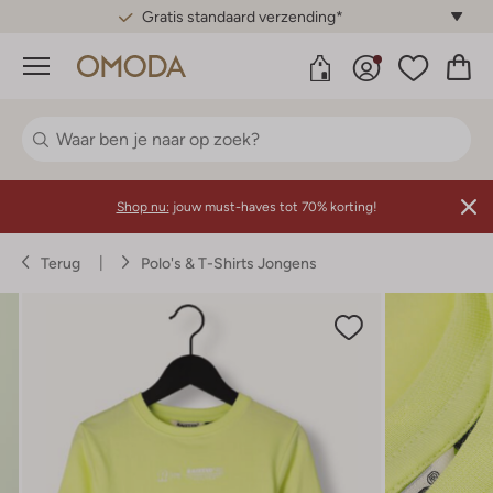
Gratis standaard verzending*
Menu
Shop nu:
jouw must-haves tot 70% korting!
Terug
Polo's & T-Shirts Jongens