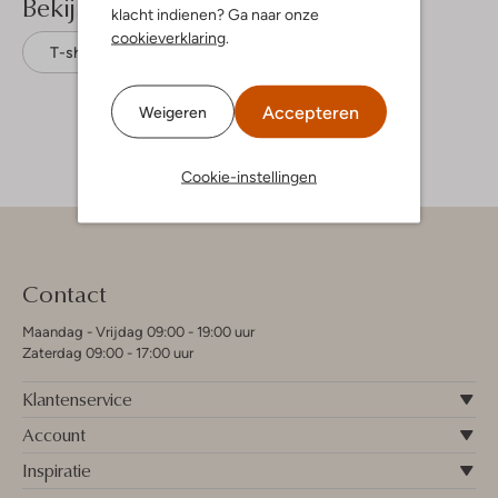
Bekijk meer
klacht indienen? Ga naar onze
cookieverklaring
.
T-shirts
Raizzed
Katoen
Accepteren
Weigeren
Cookie-instellingen
Contact
Maandag - Vrijdag 09:00 - 19:00 uur
Zaterdag 09:00 - 17:00 uur
Klantenservice
Account
Inspiratie