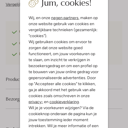
Jum, cookies!
Vergelijkbare items
Wij, en onze
negen partners
, maken op
onze website gebruik van cookies en
vergelijkbare technieken (gezamenlijk:
Gratis verzending
vanaf €75,-
"cookies").
Wij gebruiken cookies om ervoor te
Gratis retourneren
binnen 30 dagen*
zorgen dat onze website goed
functioneert, om jouw voorkeuren op
Betaal achteraf
met Klarna
te slaan, om inzicht te verkrijgen in
bezoekersgedrag en om een profiel op
te bouwen van jouw online gedrag voor
gepersonaliseerde advertenties. Door
Product informatie
op "Accepteer alle cookies" te klikken,
ga je akkoord met het gebruik van alle
cookies zoals omschreven in onze
Bezorgen & retourneren
privacy-
en
cookieverklaring
.
Wil je je voorkeuren wijzigen? Via de
cookieknop onderaan de pagina kun je
jouw toestemming ieder moment
intrekken. Wil je meer informatie of een