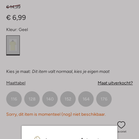
€ 14,99
€ 6,99
Kleur:
Geel
Kies je maat:
Dit item valt normaal, kies je eigen maat
Maattabel
Maat uitverkocht?
116
128
140
152
164
176
Sorry, dit item is momenteel (nog) niet beschikbaar.
Favoriet