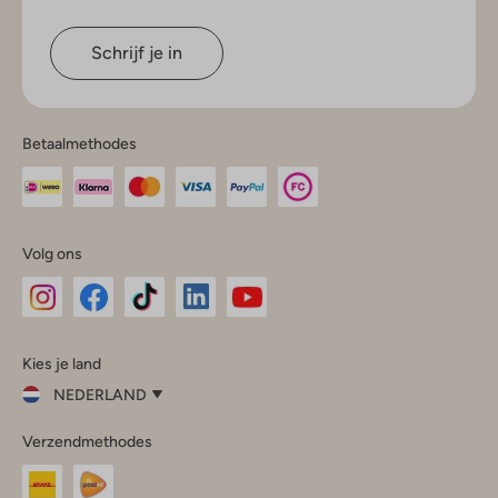
Schrijf je in
Betaalmethodes
Volg ons
Omoda
Omoda
Omoda
Omoda
Omoda
Kies je land
Instagram
Facebook
TikTok
LinkedIn
YouTube
NEDERLAND
Kies
Verzendmethodes
je
Sluit
land
Nederland