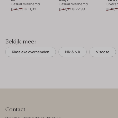
Casual overhemd
Casual overhemd
Oversh
€ 29,99
€ 11,99
€ 37,99
€ 22,99
€ 98,9
Bekijk meer
Klassieke overhemden
Nik & Nik
Viscose
Contact