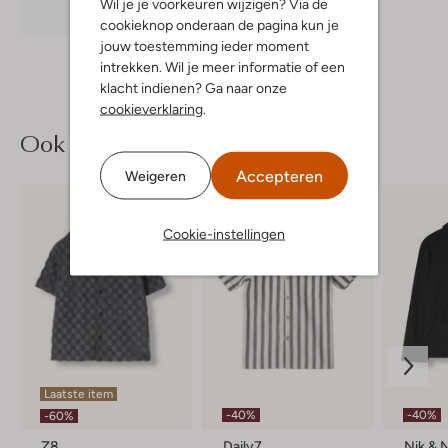
Wil je je voorkeuren wijzigen? Via de
Ontdek de look
cookieknop onderaan de pagina kun je
jouw toestemming ieder moment
intrekken. Wil je meer informatie of een
klacht indienen? Ga naar onze
cookieverklaring
.
Ook iets voor jou?
Accepteren
Weigeren
Cookie-instellingen
Laatste item
-40%
-40%
-60%
Z8
Daily7
Nik & 