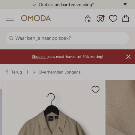
Gratis standaard verzending*
Menu
Shop nu:
jouw must-haves tot 70% korting!
Terug
Overhemden Jongens