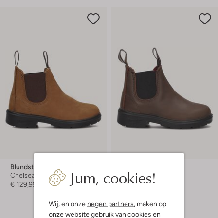
Blundstone
Blundstone
Jum, cookies!
Chelsea boots
Chelsea boots
€ 129,99
€ 129,99
Wij, en onze
negen partners
, maken op
onze website gebruik van cookies en