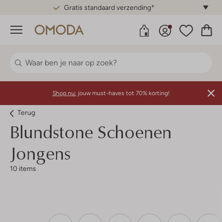
Gratis standaard verzending*
Menu
Shop nu:
jouw must-haves tot 70% korting!
Terug
Blundstone
Schoenen
Jongens
10 items