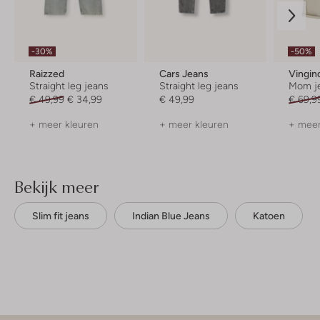
-30%
-50%
Raizzed
Cars Jeans
Vingin
Straight leg jeans
Straight leg jeans
Mom j
€ 49,99
€ 34,99
€ 49,99
€ 69,9
+ meer kleuren
+ meer kleuren
+ meer
Bekijk meer
Slim fit jeans
Indian Blue Jeans
Katoen