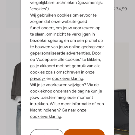
vergelijkbare technieken (gezamenlijk:
Overshirt
"cookies").
€ 69,99
€ 34,99
Wij gebruiken cookies om ervoor te
zorgen dat onze website goed
Ontdek de look
functioneert, om jouw voorkeuren op
te slaan, om inzicht te verkrijgen in
bezoekersgedrag en om een profiel op
te bouwen van jouw online gedrag voor
gepersonaliseerde advertenties. Door
op "Accepteer alle cookies" te klikken,
ga je akkoord met het gebruik van alle
cookies zoals omschreven in onze
privacy-
en
cookieverklaring
.
Wil je je voorkeuren wijzigen? Via de
cookieknop onderaan de pagina kun je
jouw toestemming ieder moment
intrekken. Wil je meer informatie of een
klacht indienen? Ga naar onze
cookieverklaring
.