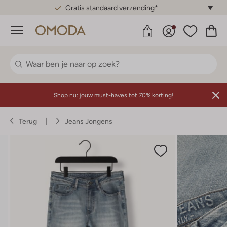
Gratis standaard verzending*
Menu
Shop nu:
jouw must-haves tot 70% korting!
Terug
Jeans Jongens