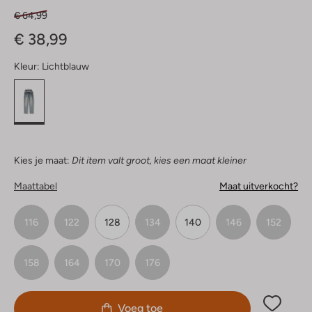
€ 64,99
€ 38,99
Kleur:
Lichtblauw
Kies je maat:
Dit item valt groot, kies een maat kleiner
Maattabel
Maat uitverkocht?
116
122
128
134
140
146
152
158
164
170
176
Voeg toe