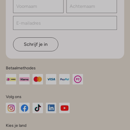
Schrijf je in
Betaalmethodes
Volg ons
Omoda
Omoda
Omoda
Omoda
Omoda
Kies je land
Instagram
Facebook
TikTok
LinkedIn
YouTube