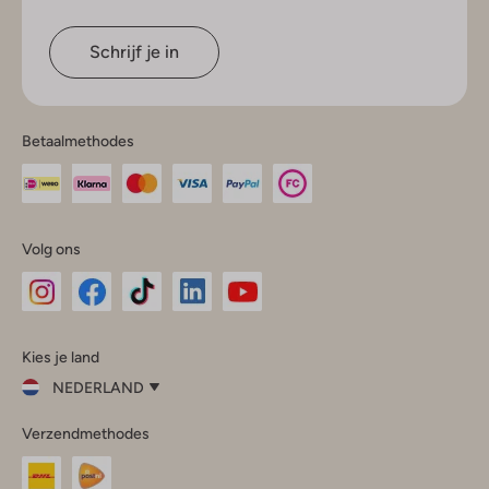
Schrijf je in
Betaalmethodes
Volg ons
Omoda
Omoda
Omoda
Omoda
Omoda
Kies je land
Instagram
Facebook
TikTok
LinkedIn
YouTube
NEDERLAND
Kies
Verzendmethodes
je
Sluit
land
Nederland