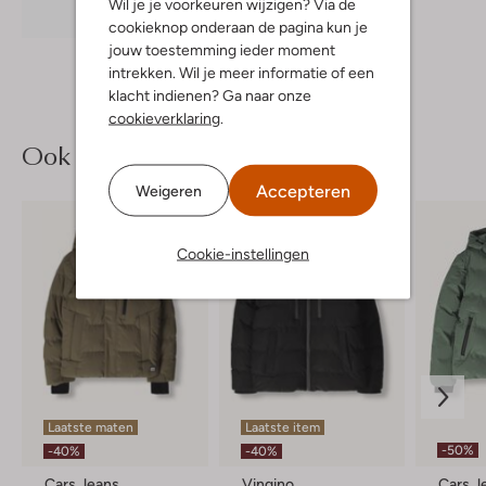
Wil je je voorkeuren wijzigen? Via de
Ontdek de look
cookieknop onderaan de pagina kun je
jouw toestemming ieder moment
intrekken. Wil je meer informatie of een
klacht indienen? Ga naar onze
cookieverklaring
.
Ook iets voor jou?
Accepteren
Weigeren
Cookie-instellingen
Laatste maten
Laatste item
-50%
-40%
-40%
Cars Jeans
Vingino
Cars J