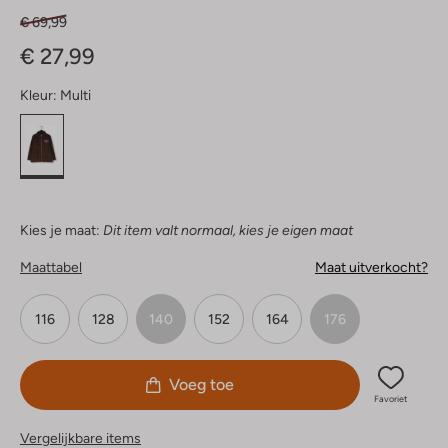
€ 69,99
€ 27,99
Kleur:
Multi
Kies je maat:
Dit item valt normaal, kies je eigen maat
Maattabel
Maat uitverkocht?
116
128
140
152
164
176
Voeg toe
Favoriet
Vergelijkbare items