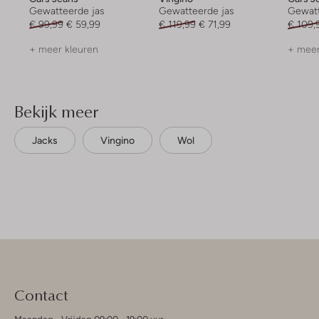
Gewatteerde jas
Gewatteerde jas
Gewatt
€ 99,99
€ 59,99
€ 119,99
€ 71,99
€ 109,
+ meer kleuren
+ meer
Bekijk meer
Jacks
Vingino
Wol
Contact