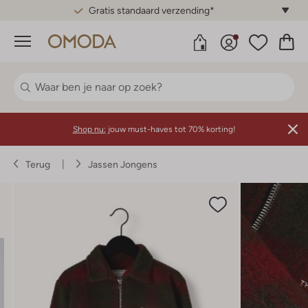
Gratis standaard verzending*
Menu
Shop nu:
jouw must-haves tot 70% korting!
Terug
Jassen Jongens