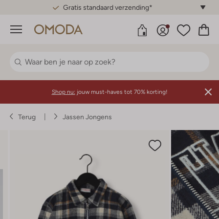
Gratis standaard verzending*
Menu
Shop nu:
jouw must-haves tot 70% korting!
Terug
Jassen Jongens