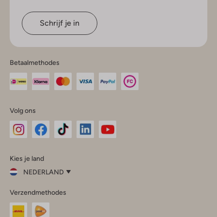
Schrijf je in
Betaalmethodes
Volg ons
Omoda
Omoda
Omoda
Omoda
Omoda
Kies je land
Instagram
Facebook
TikTok
LinkedIn
YouTube
NEDERLAND
Kies
Verzendmethodes
je
Sluit
land
Nederland