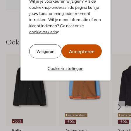
Wil je je voorkeuren wijzigen? Via de
Ontdek de look
cookieknop onderaan de pagina kun je
jouw toestemming ieder moment
intrekken. Wil je meer informatie of een
klacht indienen? Ga naar onze
cookieverklaring
.
Ook iets voor jou?
Accepteren
Weigeren
Cookie-instellingen
Laatste item
Laatste
-50%
-60%
-60%
Rellix
Ammehoela
Scotch