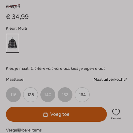
€ 69,99
€ 34,99
Kleur:
Multi
Kies je maat:
Dit item valt normaal, kies je eigen maat
Maattabel
Maat uitverkocht?
116
128
140
152
164
Voeg toe
Favoriet
Vergelijkbare items