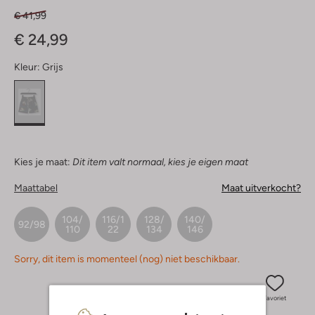
€ 41,99
€ 24,99
Kleur:
Grijs
Kies je maat:
Dit item valt normaal, kies je eigen maat
Maattabel
Maat uitverkocht?
104/
116/1
128/
140/
92/98
110
22
134
146
Sorry, dit item is momenteel (nog) niet beschikbaar.
Favoriet