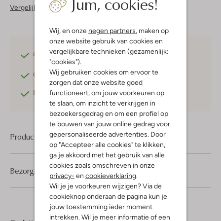
Jum, cookies!
Vergelijkbare items
Wij, en onze
negen partners
, maken op
onze website gebruik van cookies en
vergelijkbare technieken (gezamenlijk:
Gratis verzending
vanaf €75,-
"cookies").
Wij gebruiken cookies om ervoor te
Gratis retourneren
binnen 30 dagen*
zorgen dat onze website goed
functioneert, om jouw voorkeuren op
Betaal achteraf
met Klarna
te slaan, om inzicht te verkrijgen in
bezoekersgedrag en om een profiel op
te bouwen van jouw online gedrag voor
gepersonaliseerde advertenties. Door
Product informatie
op "Accepteer alle cookies" te klikken,
ga je akkoord met het gebruik van alle
cookies zoals omschreven in onze
Bezorgen & retourneren
privacy-
en
cookieverklaring
.
Wil je je voorkeuren wijzigen? Via de
cookieknop onderaan de pagina kun je
jouw toestemming ieder moment
intrekken. Wil je meer informatie of een