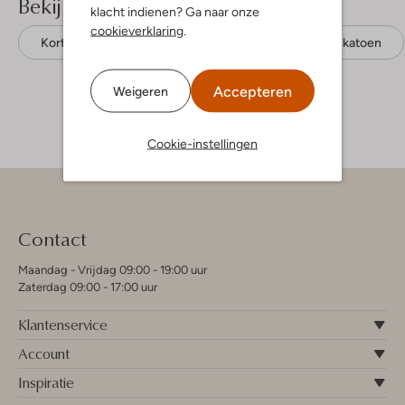
Bekijk meer
klacht indienen? Ga naar onze
cookieverklaring
.
Korte broeken
Lötiekids
Biologisch katoen
Accepteren
Weigeren
Cookie-instellingen
Contact
Maandag - Vrijdag 09:00 - 19:00 uur
Zaterdag 09:00 - 17:00 uur
Klantenservice
Account
Inspiratie