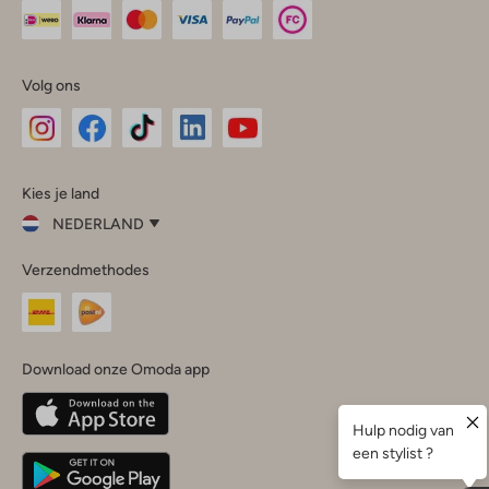
Volg ons
Omoda
Omoda
Omoda
Omoda
Omoda
Kies je land
Instagram
Facebook
TikTok
LinkedIn
YouTube
NEDERLAND
Kies
Verzendmethodes
je
Sluit
land
Nederland
België
(Nederlands)
Download onze Omoda app
Belgique
(Français)
Deutschland