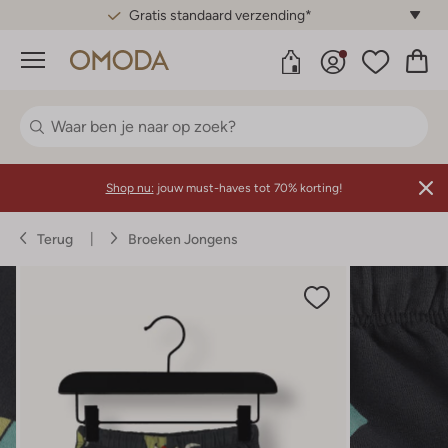
Gratis standaard verzending*
Menu
Shop nu:
jouw must-haves tot 70% korting!
Terug
Broeken Jongens