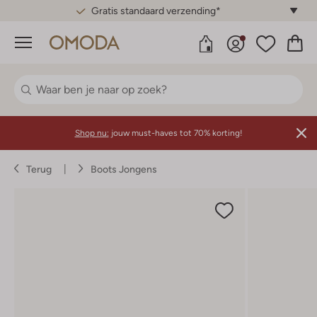
Gratis standaard verzending*
Menu
Shop nu:
jouw must-haves tot 70% korting!
Terug
Boots Jongens