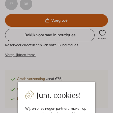
37
38
Voeg toe
Bekijk voorraad in boutiques
Favoriet
Reserveer direct in een van onze 37 boutiques
Vergelijkbare items
Gratis verzending
vanaf €75,-
Gratis retourneren
binnen 30 dagen*
Jum, cookies!
Betaal achteraf
met Klarna
Wij, en onze
negen partners
, maken op