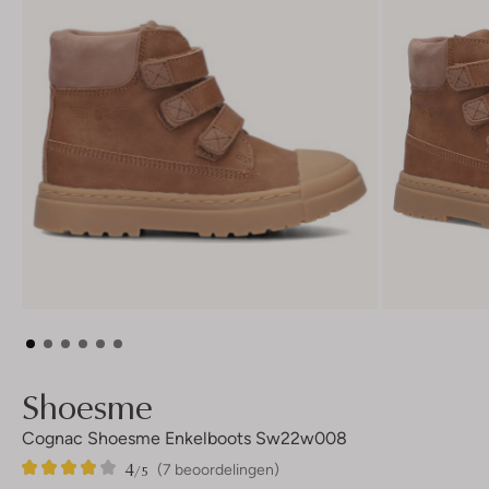
Shoesme
Cognac Shoesme Enkelboots Sw22w008
4
7
4
/5
(7 beoordelingen)