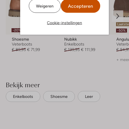
Accepteren
Weigeren
Cookie-instellingen
Laatste maten
Laatst
-20%
-20%
-50%
Shoesme
Nubikk
Angul
Veterboots
Enkelboots
Veterb
€ 89,95
€ 71,99
€ 139,95
€ 111,99
€ 94,9
+ meer
Bekijk meer
Enkelboots
Shoesme
Leer