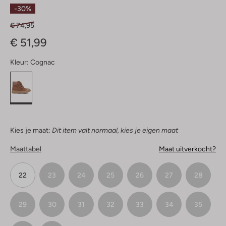
Sterren
-30%
€ 74,95
€ 51,99
Kleur:
Cognac
Kies je maat:
Dit item valt normaal, kies je eigen maat
Maattabel
Maat uitverkocht?
22
23
24
25
26
27
28
29
30
31
32
33
34
35