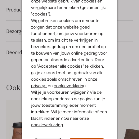
onze website gebruik van cookies en
vergelijkbare technieken (gezamenlijk:
Product informatie
"cookies").
Wij gebruiken cookies om ervoor te
zorgen dat onze website goed
Bezorgen & retourneren
functioneert, om jouw voorkeuren op
te slaan, om inzicht te verkrijgen in
bezoekersgedrag en om een profiel op
7
4
Beoordelingen
(7)
4
te bouwen van jouw online gedrag voor
/5
Sterren
gepersonaliseerde advertenties. Door
op "Accepteer alle cookies" te klikken,
ga je akkoord met het gebruik van alle
cookies zoals omschreven in onze
Ook iets voor jou?
privacy-
en
cookieverklaring
.
Wil je je voorkeuren wijzigen? Via de
cookieknop onderaan de pagina kun je
jouw toestemming ieder moment
intrekken. Wil je meer informatie of een
klacht indienen? Ga naar onze
cookieverklaring
.