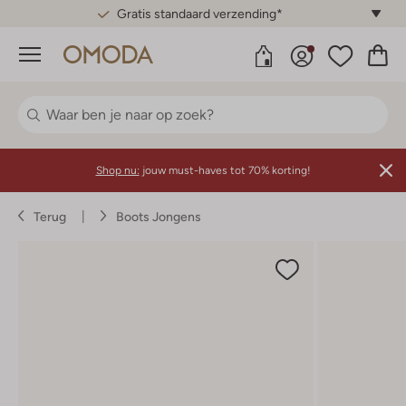
Gratis standaard verzending*
Menu
Shop nu:
jouw must-haves tot 70% korting!
Terug
Boots Jongens