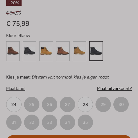
-20%
€ 94,95
€ 75,99
Kleur:
Blauw
Kies je maat:
Dit item valt normaal, kies je eigen maat
Maattabel
Maat uitverkocht?
24
25
26
27
28
29
30
31
32
33
34
35