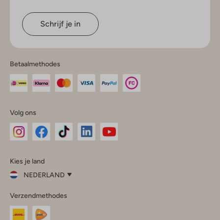
Schrijf je in
Betaalmethodes
Volg ons
Omoda
Omoda
Omoda
Omoda
Omoda
Kies je land
Instagram
Facebook
TikTok
LinkedIn
YouTube
NEDERLAND
Kies
Verzendmethodes
je
Sluit
land
Nederland