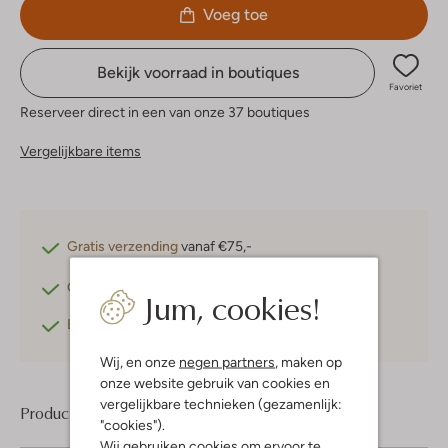
Voeg toe
Bekijk voorraad in boutiques
Favoriet
Reserveer direct in een van onze 37 boutiques
Vergelijkbare items
Gratis verzending
vanaf €75,-
Gratis retourneren
binnen 30 dagen*
Jum, cookies!
Betaal achteraf
met Klarna
Wij, en onze
negen partners
, maken op
onze website gebruik van cookies en
vergelijkbare technieken (gezamenlijk:
Product informatie
"cookies").
Wij gebruiken cookies om ervoor te