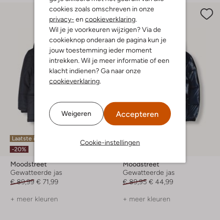
cookies zoals omschreven in onze
privacy-
en
cookieverklaring
.
Wil je je voorkeuren wijzigen? Via de
cookieknop onderaan de pagina kun je
jouw toestemming ieder moment
intrekken. Wil je meer informatie of een
klacht indienen? Ga naar onze
cookieverklaring
.
Accepteren
Weigeren
Laatste items
Laatste maten
Cookie-instellingen
-20%
-50%
Moodstreet
Moodstreet
Gewatteerde jas
Gewatteerde jas
€ 89,99
€ 71,99
€ 89,95
€ 44,99
+ meer kleuren
+ meer kleuren