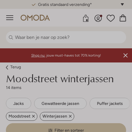
Gratis standaard verzending*
Menu
Shop nu:
jouw must-haves tot 70% korting!
Terug
Moodstreet winterjassen
14 items
Jacks
Gewatteerde jassen
Puffer jackets
Moodstreet
Winterjassen
Filter en sorteer