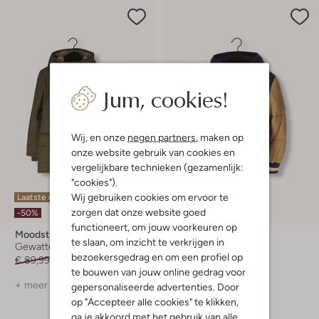
Jum, cookies!
Wij, en onze
negen partners
, maken op
onze website gebruik van cookies en
vergelijkbare technieken (gezamenlijk:
"cookies").
Wij gebruiken cookies om ervoor te
Laatste items
Laatste items
zorgen dat onze website goed
-50%
-50%
functioneert, om jouw voorkeuren op
Moodstreet
Moodstreet
te slaan, om inzicht te verkrijgen in
Gewatteerde jas
Gewatteerde jas
bezoekersgedrag en om een profiel op
€ 89,99
€ 44,99
€ 89,99
€ 44,99
te bouwen van jouw online gedrag voor
+ meer kleuren
gepersonaliseerde advertenties. Door
op "Accepteer alle cookies" te klikken,
ga je akkoord met het gebruik van alle