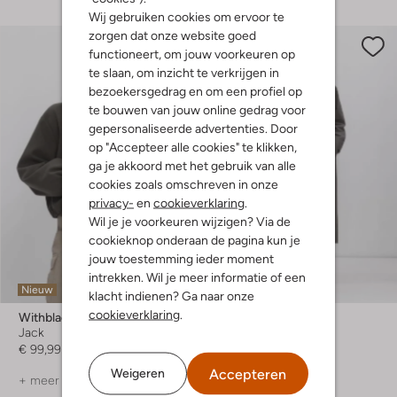
Wij gebruiken cookies om ervoor te
zorgen dat onze website goed
functioneert, om jouw voorkeuren op
te slaan, om inzicht te verkrijgen in
bezoekersgedrag en om een profiel op
te bouwen van jouw online gedrag voor
gepersonaliseerde advertenties. Door
op "Accepteer alle cookies" te klikken,
ga je akkoord met het gebruik van alle
cookies zoals omschreven in onze
privacy-
en
cookieverklaring
.
Wil je je voorkeuren wijzigen? Via de
cookieknop onderaan de pagina kun je
jouw toestemming ieder moment
intrekken. Wil je meer informatie of een
Nieuw
-50%
klacht indienen? Ga naar onze
cookieverklaring
.
Withblack
Envii
Jack
Trenchcoats
€ 99,99
€ 169,99
€ 84,99
Accepteren
Weigeren
+ meer kleuren