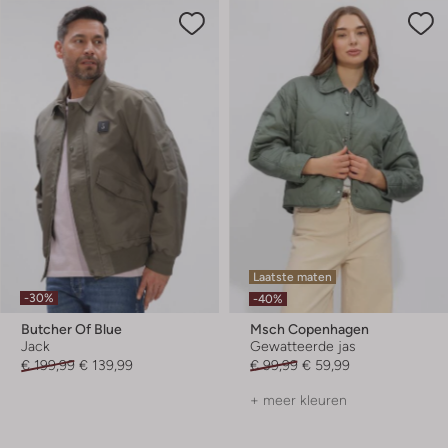
Laatste maten
-30%
-40%
Butcher Of Blue
Msch Copenhagen
Jack
Gewatteerde jas
€ 199,99
€ 139,99
€ 99,99
€ 59,99
+ meer kleuren