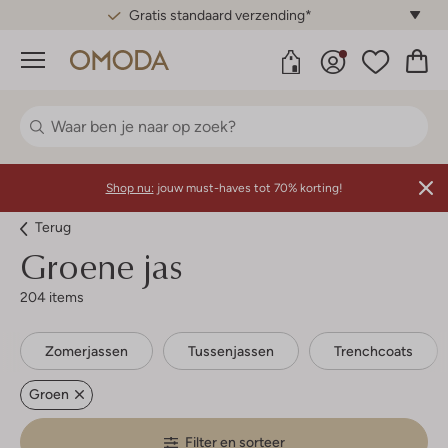
Gratis standaard verzending*
Menu
Shop nu:
jouw must-haves tot 70% korting!
Terug
Groene jas
204 items
Zomerjassen
Tussenjassen
Trenchcoats
Groen
Filter en sorteer