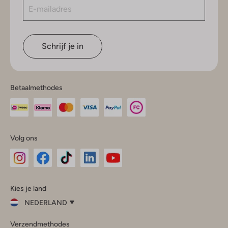
Schrijf je in
Betaalmethodes
Volg ons
Omoda
Omoda
Omoda
Omoda
Omoda
Kies je land
Instagram
Facebook
TikTok
LinkedIn
YouTube
NEDERLAND
Kies
Verzendmethodes
je