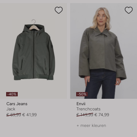
-40%
-50%
Cars Jeans
Envii
Jack
Trenchcoats
€ 69,99
€ 41,99
€ 149,99
€ 74,99
+ meer kleuren