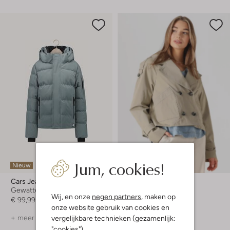
Jum, cookies!
Nieuw
-60%
Cars Jeans
Beaumont
Gewatteerde jas
Trenchcoats
Wij, en onze
negen partners
, maken op
€ 99,99
€ 199,99
€ 79,99
onze website gebruik van cookies en
vergelijkbare technieken (gezamenlijk:
+ meer kleuren
+ meer kleuren
"cookies").