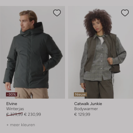
-30%
Nieuw
Elvine
Catwalk Junkie
Winterjas
Bodywarmer
€ 329,99
€ 230,99
€ 129,99
+ meer kleuren